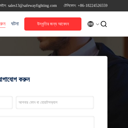
মেইল: sales13@safewayfighting.com
টেলিফোন: +86-18224526559


রুন
ঘটনা
উদ্ধৃতির জন্য আবেদন
যোগাযোগ করুন