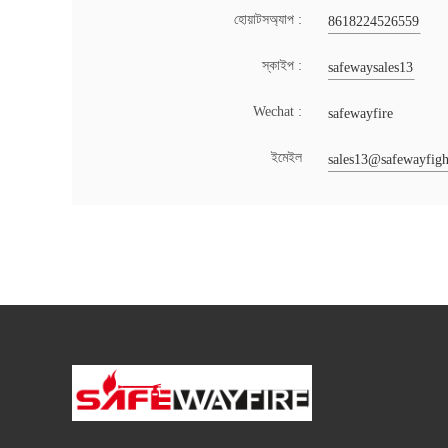
হোয়াটসঅ্যাপ :
8618224526559
স্কাইপ :
safewaysales13
Wechat :
safewayfire
ইমেইল
sales13@safewayfig