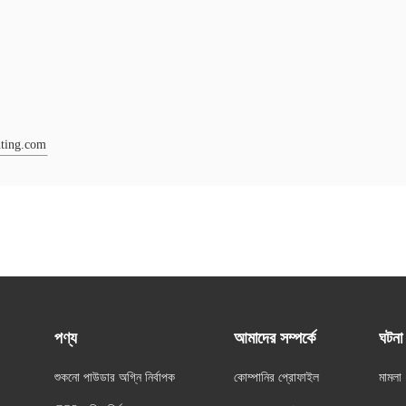
hting.com
পণ্য
আমাদের সম্পর্কে
ঘটনা
শুকনো পাউডার অগ্নি নির্বাপক
কোম্পানির প্রোফাইল
মামলা