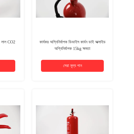
গে লাল CO2
কার্যকর অগ্নিনির্বাপক ডিভাইস কার্বন ডাই অক্সাইড
অগ্নিনির্বাপক 15kg ক্ষমতা
সেরা মূল্য পান