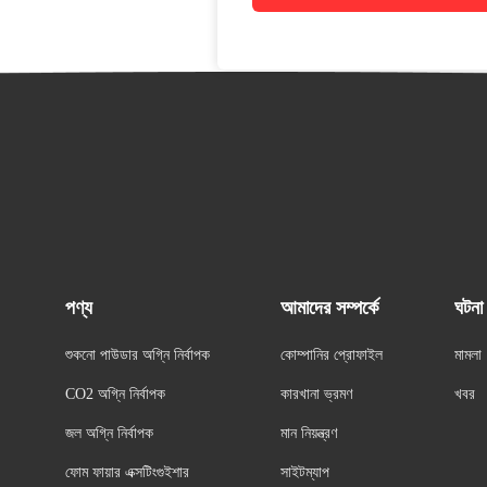
পণ্য
আমাদের সম্পর্কে
ঘটনা
শুকনো পাউডার অগ্নি নির্বাপক
কোম্পানির প্রোফাইল
মামলা
CO2 অগ্নি নির্বাপক
কারখানা ভ্রমণ
খবর
জল অগ্নি নির্বাপক
মান নিয়ন্ত্রণ
ফোম ফায়ার এক্সটিংগুইশার
সাইটম্যাপ