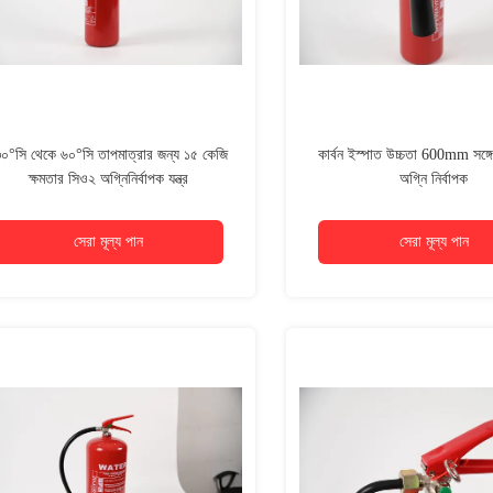
০°সি থেকে ৬০°সি তাপমাত্রার জন্য ১৫ কেজি
কার্বন ইস্পাত উচ্চতা 600mm সঙ্
ক্ষমতার সিও২ অগ্নিনির্বাপক যন্ত্র
অগ্নি নির্বাপক
সেরা মূল্য পান
সেরা মূল্য পান