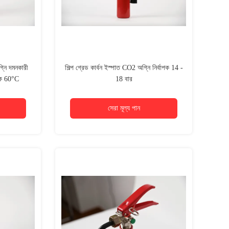
গ্নি দমনকারী
শিল্প গ্রেড কার্বন ইস্পাত CO2 অগ্নি নির্বাপক 14 -
কে 60°C
18 বার
সেরা মূল্য পান