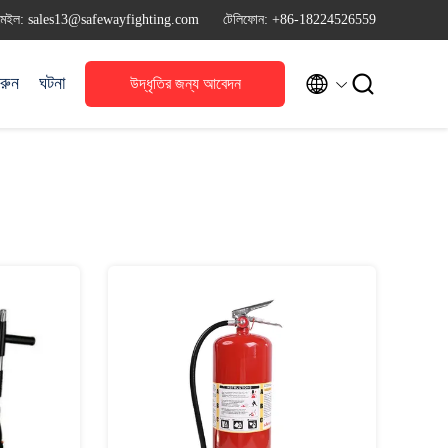
মেইল: sales13@safewayfighting.com
টেলিফোন: +86-18224526559


রুন
ঘটনা
উদ্ধৃতির জন্য আবেদন