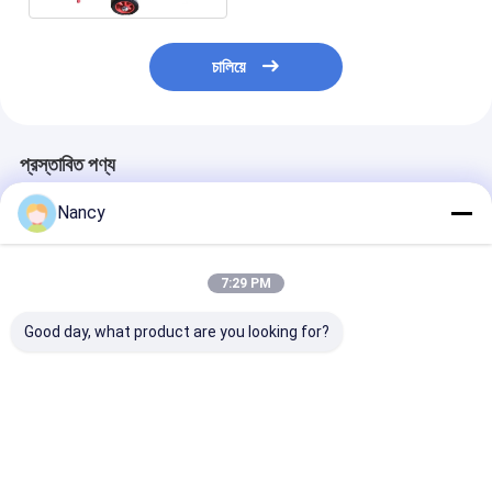
চালিয়ে
প্রস্তাবিত পণ্য
Nancy
7:29 PM
Good day, what product are you looking for?
15 মিমি অগ্রভাগ ব্যাস
15 মি দৈর্ঘ্যের স্প্রে দূরত্ব ফায়ার
পোর্টেবল ফায়ার হোস র
স্বয়ংক্রিয় ফায়ার হোস রিল 15
হোস রিল বড় ক্ষমতার লাল ফায়ার
1.0Mpa ইনলেট প্র
মি দৈর্ঘ্য 15 কেজি ওজন
হোস রিট্র্যাকশন ইউনিট
ফায়ার হোস র্যাক বিভিন্
সহ
ভালো দাম
ভালো দাম
ভালো দাম