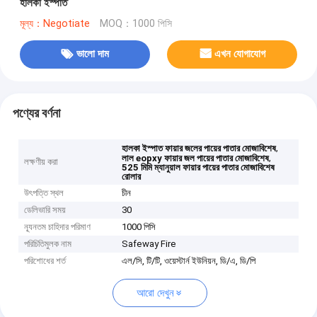
হালকা ইস্পাত
মূল্য：Negotiate
MOQ：1000 পিসি
ভালো দাম
এখন যোগাযোগ
পণ্যের বর্ণনা
,
হালকা ইস্পাত ফায়ার জলের পায়ের পাতার মোজাবিশেষ
,
লাল eopxy ফায়ার জল পায়ের পাতার মোজাবিশেষ
লক্ষণীয় করা
525 মিমি ম্যানুয়াল ফায়ার পায়ের পাতার মোজাবিশেষ
রোলার
উৎপত্তি স্থল
চীন
ডেলিভারি সময়
30
ন্যূনতম চাহিদার পরিমাণ
1000 পিসি
পরিচিতিমুলক নাম
Safeway Fire
পরিশোধের শর্ত
এল/সি, টি/টি, ওয়েস্টার্ন ইউনিয়ন, ডি/এ, ডি/পি
আরো দেখুন