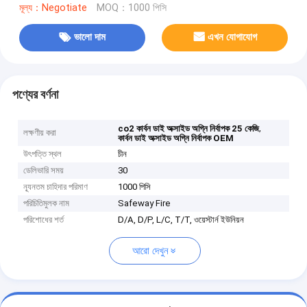
মূল্য：Negotiate
MOQ：1000 পিসি
ভালো দাম
এখন যোগাযোগ
পণ্যের বর্ণনা
,
co2 কার্বন ডাই অক্সাইড অগ্নি নির্বাপক 25 কেজি
লক্ষণীয় করা
কার্বন ডাই অক্সাইড অগ্নি নির্বাপক OEM
উৎপত্তি স্থল
চীন
ডেলিভারি সময়
30
ন্যূনতম চাহিদার পরিমাণ
1000 পিসি
পরিচিতিমুলক নাম
Safeway Fire
পরিশোধের শর্ত
D/A, D/P, L/C, T/T, ওয়েস্টার্ন ইউনিয়ন
আরো দেখুন