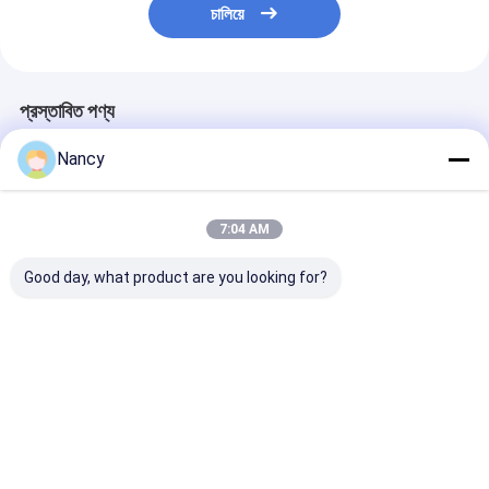
চালিয়ে
প্রস্তাবিত পণ্য
Nancy
7:04 AM
Good day, what product are you looking for?
কার্টন প্যাকেজিং CO2 অগ্নি
কার্বন ইস্পাত CO2 ফায়ার
কার্বন ইস্পাত কার্বন ড
নির্বাপক -30°C থেকে 60°C
এক্সট্রুসার 140mm বাইরের
অগ্নি দমনকারী তাপমাত্
তাপমাত্রা পরিসীমা জন্য
ব্যাসার্ধ সঙ্গে
পরিসীমা -30°C থে
ভালো দাম
ভালো দাম
ভালো দাম
বাড়ি
আমাদের
আমাদের সাথে যোগাযোগ
Desktop