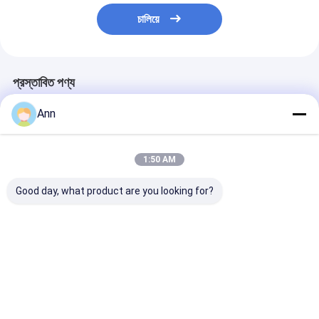
চালিয়ে
প্রস্তাবিত পণ্য
Ann
1:50 AM
Good day, what product are you looking for?
10LB স্টেইনলেস স্টীল ভিজা
13.5bar ভিজা রাসায়নিক
-40 ~ +49 তাপমাত্
রাসায়নিক অগ্নি নির্বাপক
অগ্নি নির্বাপক 5.5LB 10LB
স্টেইনলেস স্টীল ভালভ 
13.5bar ক্ষমতা সঙ্গে
15LB 20LB
120MM ফোম অগ্নি ন
ভালো দাম
ভালো দাম
ভালো দাম