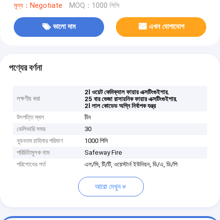
মূল্য：Negotiate
MOQ：1000 পিসি
ভালো দাম
এখন যোগাযোগ
পণ্যের বর্ণনা
,
2l ওয়েট কেমিক্যাল ফায়ার এক্সটিংগুইশার
লক্ষণীয় করা
,
25 বার ভেজা রাসায়নিক ফায়ার এক্সটিংগুইশার
2l লাল কোডেড অগ্নি নির্বাপক যন্ত্র
উৎপত্তি স্থল
চীন
ডেলিভারি সময়
30
ন্যূনতম চাহিদার পরিমাণ
1000 পিসি
পরিচিতিমুলক নাম
Safeway Fire
পরিশোধের শর্ত
এল/সি, টি/টি, ওয়েস্টার্ন ইউনিয়ন, ডি/এ, ডি/পি
আরো দেখুন