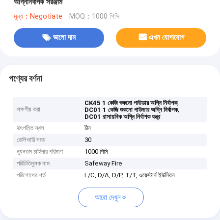
অগ্নিনির্বাপক সরঞ্জাম
মূল্য：Negotiate
MOQ：1000 পিসি
ভালো দাম
এখন যোগাযোগ
পণ্যের বর্ণনা
,
CK45 1 কেজি শুকনো পাউডার অগ্নি নির্বাপক
লক্ষণীয় করা
,
DC01 1 কেজি শুকনো পাউডার অগ্নি নির্বাপক
DC01 রাসায়নিক অগ্নি নির্বাপক যন্ত্র
উৎপত্তি স্থল
চীন
ডেলিভারি সময়
30
ন্যূনতম চাহিদার পরিমাণ
1000 পিসি
পরিচিতিমুলক নাম
Safeway Fire
পরিশোধের শর্ত
L/C, D/A, D/P, T/T, ওয়েস্টার্ন ইউনিয়ন
আরো দেখুন