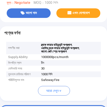
মূল্য：Negotiate
MOQ：1000 পিসি
ভালো দাম
এখন যোগাযোগ
পণ্যের বর্ণনা
,
ব্ল্যাক ফায়ার হাইড্র্যান্ট অগ্রভাগ
লক্ষণীয় করা
,
ওয়াটার বন্দুক ফায়ার হাইড্র্যান্ট অগ্রভাগ
কালো জেট স্প্রে অগ্রভাগ
Supply Ability
1000000pcs/month
উৎপত্তি স্থল
চীন
ডেলিভারি সময়
30
ন্যূনতম চাহিদার পরিমাণ
1000 পিসি
পরিচিতিমুলক নাম
Safeway Fire
আরো দেখুন