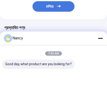
চালিয়ে
প্রস্তাবিত পণ্য
Nancy
7:02 AM
Good day, what product are you looking for?
90L/মিনিট ফ্লো রেট ফায়ার
অগ্নিনির্বাপণের জন্য এনপিটি
স্টেইনলেস স্টীল পালিশ
হাইড্র্যান্ট অগ্রভাগ অ্যালুমিনিয়াম
ফায়ার প্রোটেকশন নজল স্টিল
হাইড্র্যান্ট অগ্রভাগ শিল্
খাদ ফায়ার সাপ্রেশন অগ্রভাগ
ফায়ার হাইড্র্যান্ট অগ্রভাগ
বিভিন্ন ধরনের স্প্রে বন্
ভালো দাম
ভালো দাম
ভালো দাম