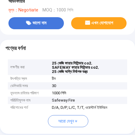
আউটফায়ার
মূল্য：Negotiate
MOQ：1000 পিসি
ভালো দাম
এখন যোগাযোগ
পণ্যের বর্ণনা
,
25 কেজি ফায়ার সিলিন্ডার co2
লক্ষণীয় করা
,
SAFEWAY ফায়ার সিলিন্ডার co2
25 কেজি অগ্নি নির্বাপক যন্ত্র
উৎপত্তি স্থল
চীন
ডেলিভারি সময়
30
ন্যূনতম চাহিদার পরিমাণ
1000 পিসি
পরিচিতিমুলক নাম
Safeway Fire
পরিশোধের শর্ত
D/A, D/P, L/C, T/T, ওয়েস্টার্ন ইউনিয়ন
আরো দেখুন