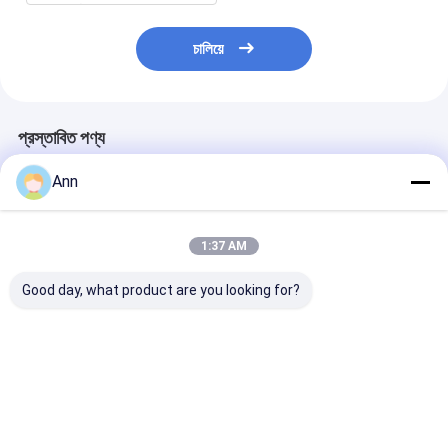
চালিয়ে
প্রস্তাবিত পণ্য
Ann
1:37 AM
Good day, what product are you looking for?
কার্টন প্যাকেজিং CO2 অগ্নি
কার্বন ইস্পাত CO2 ফায়ার
কার্বন ইস্পাত কার্বন ড
নির্বাপক -30°C থেকে 60°C
এক্সট্রুসার 140mm বাইরের
অগ্নি দমনকারী তাপমাত্
তাপমাত্রা পরিসীমা জন্য
ব্যাসার্ধ সঙ্গে
পরিসীমা -30°C থে
ভালো দাম
ভালো দাম
ভালো দাম