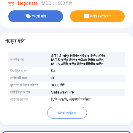
মূল্য：Negotiate
MOQ：1000 পিসি
ভালো দাম
এখন যোগাযোগ
পণ্যের বর্ণনা
,
ST12 অগ্নি নির্বাপক পাউডার ফিলিং মেশিন
লক্ষণীয় করা
,
MT5 অগ্নি নির্বাপক পাউডার ফিলিং মেশিন
MT5 এবিসি অগ্নি নির্বাপক রিফিলিং মেশিন
উৎপত্তি স্থল
চীন
ডেলিভারি সময়
30
ন্যূনতম চাহিদার পরিমাণ
1000 পিসি
পরিচিতিমুলক নাম
Safeway Fire
পরিশোধের শর্ত
টি/টি, এল/সি, ওয়েস্টার্ন ইউনিয়ন
আরো দেখুন