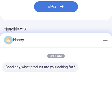
চালিয়ে
প্রস্তাবিত পণ্য
Nancy
3:45 AM
Good day, what product are you looking for?
Safeway GMT C Co2
GMF B Abc ফায়ার
ড্রাই পাউডার ফায়ার
ফায়ার এক্সটিংগুইশার রিফিল
এক্সটিংগুইশার রিফিল মেশিন ছোট
এক্সটিংগুইশার রিফিল ম
মেশিন গ্যাস ফিলার
শুকনো পাউডার এক্সটিংগুইশারের
GMF-C 1.1KW 
জন্য
ভলিউম
ভালো দাম
ভালো দাম
ভালো দাম