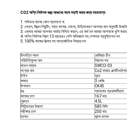
CO2 অগ্নি নির্বাপক যন্ত্র আগুনের সাথে লড়াই করার জন্য বহনযোগ্য
1. পাউডার মানের কোন প্রতারণা না.
2. লেবেল, স্ক্রিন প্রিন্টিং, শক্ত কাগজ, লোগো, চিহ্নিতকরণ আপনার মান অনুযায়ী ডিজ
3. একবার আমরা আপনার অর্ডার নিশ্চিত করলে, এর অর্থ হল আমরা আপনাকে খুশি করার 
4. অগ্নি নির্বাপক শিল্পে 13 বছরেরও বেশি অভিজ্ঞতা সহ পেশাদার প্রযুক্তিগত দল
5. 100% কাজের উত্সাহ সহ আন্তর্জাতিক বিক্রয় দল
উৎপত্তি স্থল
ঝেজিয়াং চীন
পরিচিতিমুলক নাম
নিরাপদ পথ
মডেল নম্বার
SWCO-03
পণ্যের নাম
Co2 ফায়ার এক্সটিংগুইশা
টাইপ
সুবহ
ক্ষমতা
3 কেজি
উপাদান
CK45
রঙ
গ্রাহকের প্রয়োজনীয়তা
কাজের চাপ
167 বার
পুরুত্ব
4.5L
সিলিন্ডারের উচ্চতা
585 মিমি
পরীক্ষার চাপ
250 বার
ভালভ
ব্রাস ভালভ