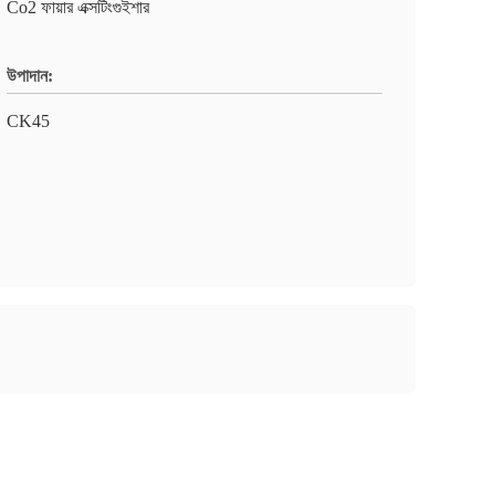
Co2 ফায়ার এক্সটিংগুইশার
উপাদান:
CK45