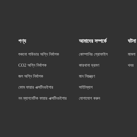
পণ্য
আমাদের সম্পর্কে
ঘটনা
শুকনো পাউডার অগ্নি নির্বাপক
কোম্পানির প্রোফাইল
মামলা
CO2 অগ্নি নির্বাপক
কারখানা ভ্রমণ
খবর
জল অগ্নি নির্বাপক
মান নিয়ন্ত্রণ
ফোম ফায়ার এক্সটিংগুইশার
সাইটম্যাপ
নন ম্যাগনেটিক ফায়ার এক্সটিংগুইশার
যোগাযোগ করুন