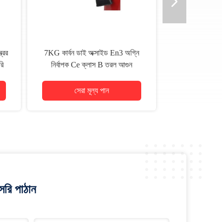
্রের
7KG কার্বন ডাই অক্সাইড En3 অগ্নি
ি
নির্বাপক Ce ক্লাস B তরল আগুন
রা
সেরা মূল্য পান
রি পাঠান