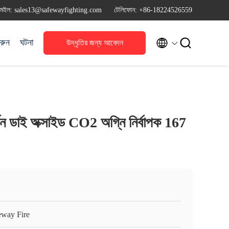
মেইল: sales13@safewayfighting.com
টেলিফোন: +86-18224526559


রুন
ঘটনা
উদ্ধৃতির জন্য আবেদন
ডাই অক্সাইড CO2 অগ্নি নির্বাপক 167
eway Fire