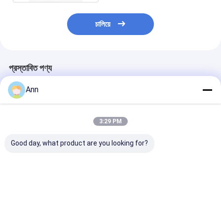
চালিয়ে
প্রস্তাবিত পণ্য
Ann
3:29 PM
Good day, what product are you looking for?
কার্টন প্যাকেজিং CO2 অগ্নি
কার্বন ইস্পাত CO2 ফায়ার
কার্বন ইস্পাত কার্বন ড
নির্বাপক -30°C থেকে 60°C
এক্সট্রুসার 140mm বাইরের
অগ্নি দমনকারী তাপমাত্
তাপমাত্রা পরিসীমা জন্য
ব্যাসার্ধ সঙ্গে
পরিসীমা -30°C থে
ভালো দাম
ভালো দাম
ভালো দাম