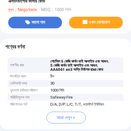
এক্সটিংগুইশার কালার কোড
মূল্য：Negotiate
MOQ：1000 পিসি
ভালো দাম
এখন যোগাযোগ
পণ্যের বর্ণনা
,
পোর্টেবল 5 কেজি কার্বন ডাই অক্সাইড এবং আগুন
লক্ষণীয় করা
,
5 কেজি কার্বন ডাই অক্সাইড এবং আগুন
AA6061 en3 অগ্নি নির্বাপক রঙের কোড
উৎপত্তি স্থল
চীন
ডেলিভারি সময়
30
ন্যূনতম চাহিদার পরিমাণ
1000 পিসি
পরিচিতিমুলক নাম
Safeway Fire
পরিশোধের শর্ত
D/A, D/P, L/C, T/T, ওয়েস্টার্ন ইউনিয়ন
আরো দেখুন