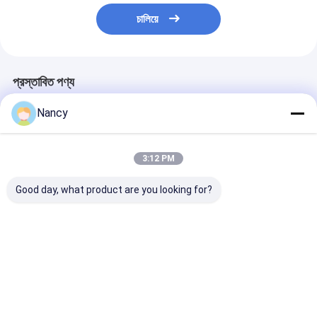
চালিয়ে
প্রস্তাবিত পণ্য
Nancy
3:12 PM
Good day, what product are you looking for?
Safeway GMT C Co2
GMF B Abc ফায়ার
ড্রাই পাউডার ফায়ার
ফায়ার এক্সটিংগুইশার রিফিল
এক্সটিংগুইশার রিফিল মেশিন ছোট
এক্সটিংগুইশার রিফিল ম
মেশিন গ্যাস ফিলার
শুকনো পাউডার এক্সটিংগুইশারের
GMF-C 1.1KW 
জন্য
ভলিউম
ভালো দাম
ভালো দাম
ভালো দাম