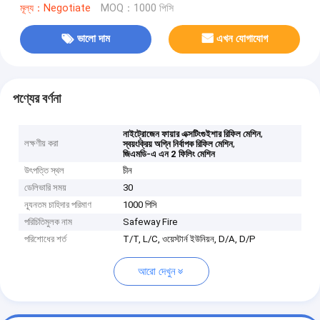
মূল্য：Negotiate
MOQ：1000 পিসি
ভালো দাম
এখন যোগাযোগ
পণ্যের বর্ণনা
,
নাইট্রোজেন ফায়ার এক্সটিংগুইশার রিফিল মেশিন
লক্ষণীয় করা
,
স্বয়ংক্রিয় অগ্নি নির্বাপক রিফিল মেশিন
জিএমডি-এ এন 2 ফিলিং মেশিন
উৎপত্তি স্থল
চীন
ডেলিভারি সময়
30
ন্যূনতম চাহিদার পরিমাণ
1000 পিসি
পরিচিতিমুলক নাম
Safeway Fire
পরিশোধের শর্ত
T/T, L/C, ওয়েস্টার্ন ইউনিয়ন, D/A, D/P
আরো দেখুন