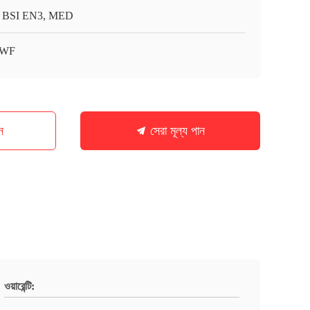
 BSI EN3, MED
WF
ন
সেরা মূল্য পান
ওয়ারেন্টি: