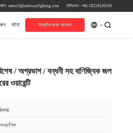
মেইল: sales13@safewayfighting.com
টেলিফোন: +86-18224526559


রুন
ঘটনা
উদ্ধৃতির জন্য আবেদন
বিশেষ / অগ্রভাগ / বন্ধনী সহ বাণিজ্যিক জল
ের ওয়ারেন্টি
jiang
ewayFire