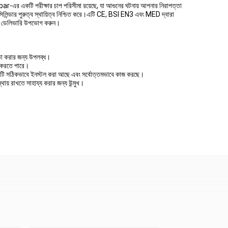
এর একটি পরীক্ষার চাপ পরিসীমা রয়েছে, যা আগুনের ঘটনায় আপনার নিরাপত্তা
ন্ডার পুরুত্ব স্থায়িত্ব নিশ্চিত করে।এটি CE, BSI EN3 এবং MED দ্বারা
রুত ডেলিভারি উপভোগ করুন।
়তা করার জন্য উপলব্ধ।
য করতে পারে।
্ত্রটি সঠিকভাবে ইনস্টল করা আছে এবং সর্বোত্তমভাবে কাজ করছে।
য় রাখতে সাহায্য করার জন্য উন্মুখ।