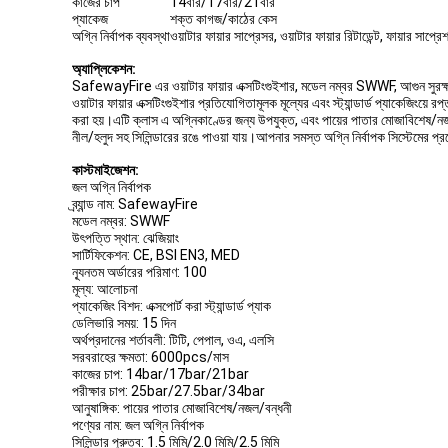
কাজের চাপ
14বার/17বার/21বার
প্যাকেজ
শক্ত কাগজ/কাঠের কেস
অগ্নি নির্বাপক ব্যবস্থা
ওয়াটার ফায়ার সাপ্রেসর, ওয়াটার ফায়ার রিটাডেন্ট, ফায়ার সাপ্রে
অ্যাপ্লিকেশন:
SafewayFire এর ওয়াটার ফায়ার এক্সটিংগুইশার, মডেল নম্বর SWWF, আগুন সুরক্ষ
ওয়াটার ফায়ার এক্সটিংগুইশার প্রতিযোগিতামূলক মূল্যের এবং স্ট্যান্ডার্ড প্যাকেজ
করা হয়।এটি ক্লাস এ অগ্নিকাণ্ডের জন্য উপযুক্ত, এবং পায়ের পাতার মোজাবি
নীল/হলুদ সহ সিলিন্ডারের রঙে পাওয়া যায়।আপনার সমস্ত অগ্নি নির্বাপক সিস্টেমের 
কাস্টমাইজেশন:
জল অগ্নি নির্বাপক
ব্র্যান্ড নাম: SafewayFire
মডেল নম্বর: SWWF
উৎপত্তি স্থান: ঝেজিয়াং
সার্টিফিকেশন: CE, BSI EN3, MED
ন্যূনতম অর্ডারের পরিমাণ: 100
মূল্য: আলোচনা
প্যাকেজিং বিশদ: এক্সপোর্ট করা স্ট্যান্ডার্ড প্যাক
ডেলিভারি সময়: 15 দিন
অর্থপ্রদানের শর্তাবলী: টিটি, পেপাল, ওএ, এলসি
সরবরাহের ক্ষমতা: 6000pcs/মাস
কাজের চাপ: 14bar/17bar/21bar
পরীক্ষার চাপ: 25bar/27.5bar/34bar
আনুষাঙ্গিক: পায়ের পাতার মোজাবিশেষ/নজল/বন্ধনী
পণ্যের নাম: জল অগ্নি নির্বাপক
সিলিন্ডার পুরুত্ব: 1.5 মিমি/2.0 মিমি/2.5 মিমি