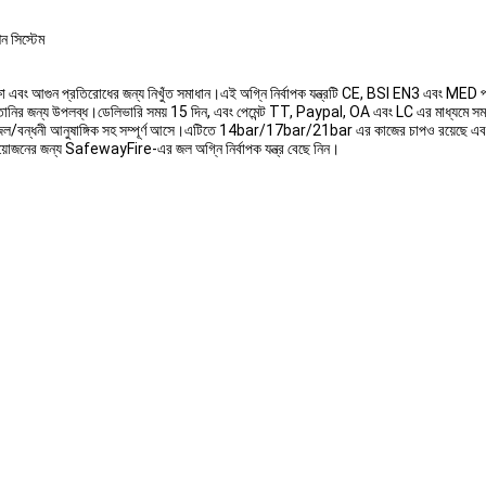
শন সিস্টেম
া এবং আগুন প্রতিরোধের জন্য নিখুঁত সমাধান।এই অগ্নি নির্বাপক যন্ত্রটি CE, BSI EN3 এবং MED
িংয়ে রপ্তানির জন্য উপলব্ধ।ডেলিভারি সময় 15 দিন, এবং পেমেন্ট TT, Paypal, OA এবং LC এর মাধ্যমে
শেষ/নজল/বন্ধনী আনুষাঙ্গিক সহ সম্পূর্ণ আসে।এটিতে 14bar/17bar/21bar এর কাজের চাপও রয়েছ
প্রয়োজনের জন্য SafewayFire-এর জল অগ্নি নির্বাপক যন্ত্র বেছে নিন।