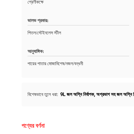
শ্রেণীকক্ষে
ভালভ প্রকার:
পিতল/স্টেইনলেস স্টীল
আনুষাঙ্গিক:
পায়ের পাতার মোজাবিশেষ/নজল/বন্ধনী
9L জল অগ্নি নির্বাপক
,
অগ্রভাগ সহ জল অগ্নি নি
বিশেষভাবে তুলে ধরা:
পণ্যের বর্ণনা