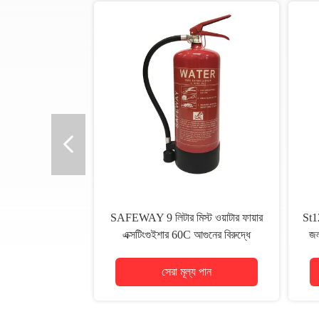
SAFEWAY 9 লিটার মিস্ট ওয়াটার ফায়ার
St12
এক্সটিংগুইশার 60C আগুনের বিরুদ্ধে
জল
লড়াইয়ের জন্য
সেরা মূল্য পান