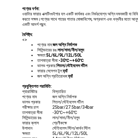
পণ্যের বর্ণনা:
ওয়াটার ফায়ার এক্সটিংগুইশার হল একটি কার্যকর এবং নির্ভরযোগ্য অগ্নি দমনকারী 
করতে সক্ষম।পণ্যের সাথে পায়ের পাতার মোজাবিশেষ, অগ্রভাগ এবং বন্ধনীর মতো আনুষাঙ্গি
একটি আদর্শ পছন্দ.
বৈশিষ্ট্য:
<>
পণ্যের নাম:
জল অগ্নি নির্বাপক
সিলিন্ডারের রঙ:
লাল/সাদা/নীল/হলুদ
ক্ষমতা:
5L/6L/9L/12L/50L
তাপমাত্রা সীমা:
-30℃~+60℃
ভালভ প্রকার:
পিতল/স্টেইনলেস স্টীল
ফায়ার সেসেশন টুল:
হ্যাঁ
জল অগ্নি প্রতিরোধক:
হ্যাঁ
প্রযুক্তিগত পরামিতি:
প্যারামিটার
বিস্তারিত
পণ্যের নাম
জল অগ্নি নির্বাপক
ভালভ প্রকার
পিতল/স্টেইনলেস স্টীল
পরীক্ষার চাপ
25bar/27.5bar/34bar
তাপমাত্রা সীমা
-30℃~+60℃
সিলিন্ডারের রঙ
লাল/সাদা/নীল/হলুদ
ফায়ার ক্লাস
শ্রেণীকক্ষে
উপাদান
স্টেইনলেস স্টিল/কার্বন স্টিল
ক্ষমতা
5L/6L/9L/12L/50L