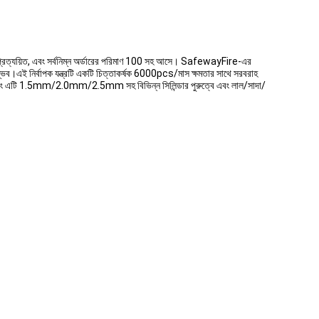
 প্রত্যয়িত, এবং সর্বনিম্ন অর্ডারের পরিমাণ 100 সহ আসে। SafewayFire-এর
 সম্ভব।এই নির্বাপক যন্ত্রটি একটি চিত্তাকর্ষক 6000pcs/মাস ক্ষমতার সাথে সরবরাহ
ে এবং এটি 1.5mm/2.0mm/2.5mm সহ বিভিন্ন সিলিন্ডার পুরুত্বে এবং লাল/সাদা/