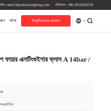
মেইল: sales13@safewayfighting.com
টেলিফোন: +86-18224526559


রুন
ঘটনা
উদ্ধৃতির জন্য আবেদন
াইপ ফায়ার এক্সটিংগুইশার ক্লাস A 14bar /
na
ewayFire