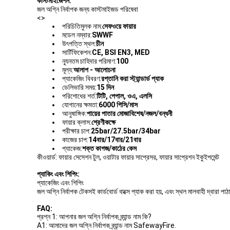
কাস্টমাইজেশন:
জল অগ্নি নির্বাপক জন্য কাস্টমাইজড পরিষেবা
<>
পরিচিতিমুলক নাম:
সেফওয়ে ফায়ার
মডেল নম্বার:
SWWF
উৎপত্তি স্থল:
চীন
সার্টিফিকেশন:
CE, BSI EN3, MED
ন্যূনতম চাহিদার পরিমাণ:
100
মূল্য:
আলাপ - আলোচনা
প্যাকেজিং বিবরণ:
রপ্তানি করা স্ট্যান্ডার্ড প্যাক
ডেলিভারি সময়:
15 দিন
পরিশোধের শর্ত:
টিটি, পেপাল, ওএ, এলসি
যোগানের ক্ষমতা:
6000 পিসি/মাস
আনুষাঙ্গিক:
পায়ের পাতার মোজাবিশেষ/নজল/বন্ধনী
ফায়ার ক্লাস:
শ্রেণীকক্ষে
পরীক্ষার চাপ:
25bar/27.5bar/34bar
কাজের চাপ:
14বার/17বার/21বার
প্যাকেজ:
শক্ত কাগজ/কাঠের কেস
কীওয়ার্ড: ফায়ার সেসেশন টুল, ওয়াটার ফায়ার সাপ্রেসর, ফায়ার সাপ্রেশন ইকুইপমেন্ট
প্যাকিং এবং শিপিং:
প্যাকেজিং এবং শিপিং
জল অগ্নি নির্বাপক টেকসই কার্ডবোর্ড বাক্সে প্যাক করা হয়, এবং স্থল মালবাহী দ্বারা পাঠ
FAQ:
প্রশ্ন 1: আপনার জল অগ্নি নির্বাপক ব্র্যান্ড নাম কি?
A1: আমাদের জল অগ্নি নির্বাপক ব্র্যান্ড নাম SafewayFire.