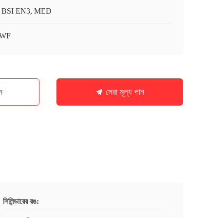
 BSI EN3, MED
WF
ন
সেরা মূল্য পান
সিলিন্ডারের রঙ: