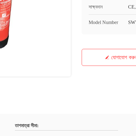
সাক্ষ্যদান
CE,
Model Number
SW
যোগাযোগ করু
তাপমাত্রা সীমা: