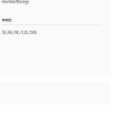
লাল/সাদা/নীল/হলুদ
ক্ষমতা:
5L/6L/9L/12L/50L