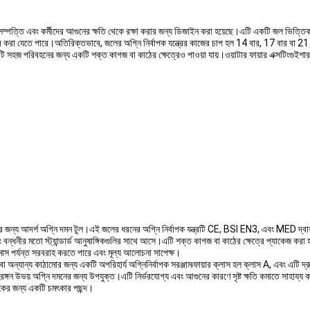
সম্পত্তি এবং কর্মীদের আগুনের ক্ষতি থেকে রক্ষা করার জন্য ডিজাইন করা হয়েছে।এটি একটি জল ভিত্তিক অগ
রা যেতে পারে।অতিরিক্তভাবে, জলের অগ্নি নির্বাপক যন্ত্রের কাজের চাপ হল 14 বার, 17 বার বা 21 বার
হজ পরিবহনের জন্য একটি শক্ত কাগজ বা কাঠের ক্ষেত্রেও পাওয়া যায়।ওয়াটার ফায়ার এক্সটিংগুইশার 
্য আদর্শ অগ্নি দমন টুল।এই জলের ধরনের অগ্নি নির্বাপক যন্ত্রটি CE, BSI EN3, এবং MED দ্বারা প্
 বন্ধনীর মতো স্ট্যান্ডার্ড আনুষাঙ্গিকগুলির সাথে আসে।এটি শক্ত কাগজ বা কাঠের ক্ষেত্রে প্যাকেজ করা 
 পর্যন্ত সরবরাহ করতে পারে এবং মূল্য আলোচনা সাপেক্ষ।
ন্যান্য কাঠামোর জন্য একটি অপরিহার্য অগ্নিনির্বাপক সরঞ্জাম৷ফায়ার ক্লাস হল ক্লাস A, এবং এটি 
হিরঙ্গন উভয় অগ্নি দমনের জন্য উপযুক্ত।এটি নির্ভরযোগ্য এবং আগুনের কারণে সৃষ্ট ক্ষতি কমাতে সা
যেকের জন্য একটি চমৎকার পছন্দ।