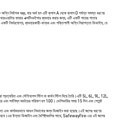
্নি নির্বাপক যন্ত্র, যার অর্থ হল এটি ক্লাস A থেকে ক্লাস D পর্যন্ত সমস্ত ধরণের
৷ওয়াটার ফায়ার এক্সটিংগুইশার ব্যবহার করার জন্য, এটি একটি পায়ের পাতার
একটি নির্ভরযোগ্য, ব্যবহারকারী-বান্ধব এবং শক্তিশালী অগ্নি নিরাপত্তা ডিভাইস, যে
রত্যয়িত এবং স্টেইনলেস স্টিল বা কার্বন স্টিল দিয়ে তৈরি।এটি 5L, 6L, 9L, 12L,
হয় এবং সর্বনিম্ন অর্ডারের পরিমাণ হল 100। ডেলিভারির সময় 15 দিন এবং পেমেন্ট
দ্রুত এবং কার্যকরভাবে আগুন নিভানোর জন্য ডিজাইন করা হয়েছে।এই জলের ধরণের
হায্য করবে।এর উন্নত ডিজাইন এবং বৈশিষ্ট্যগুলির সাথে, SafewayFire-এর এই জলের