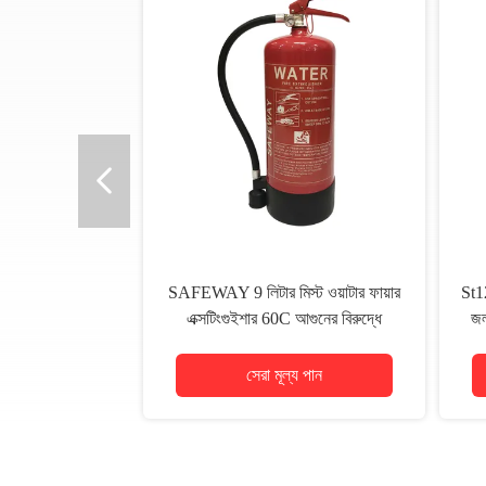
SAFEWAY 9 লিটার মিস্ট ওয়াটার ফায়ার
St12
এক্সটিংগুইশার 60C আগুনের বিরুদ্ধে
জল
লড়াইয়ের জন্য
সেরা মূল্য পান