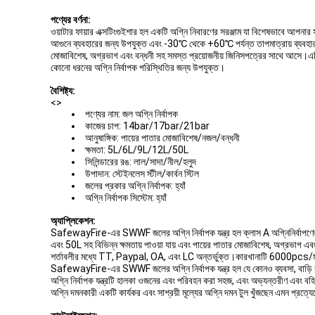
পণ্যের বর্ণনা:
ওয়াটার ফায়ার এক্সটিংগুইশার হল একটি অগ্নি নিবারণের সরঞ্জাম যা বিশেষভাবে আপনার 
আগুনে ব্যবহারের জন্য উপযুক্ত এবং -30℃ থেকে +60℃ পর্যন্ত তাপমাত্রায় ব্যবহার ক
মোজাবিশেষ, অগ্রভাগ এবং বন্ধনী সহ সমস্ত প্রয়োজনীয় জিনিসপত্রের সাথে আসে।এটি স
কোনো ধরনের অগ্নি নির্বাপক পরিস্থিতির জন্য উপযুক্ত।
বৈশিষ্ট্য:
<>
পণ্যের নাম: জল অগ্নি নির্বাপক
কাজের চাপ: 14bar/17bar/21bar
আনুষাঙ্গিক: পায়ের পাতার মোজাবিশেষ/নজল/বন্ধনী
ক্ষমতা: 5L/6L/9L/12L/50L
সিলিন্ডারের রঙ: লাল/সাদা/নীল/হলুদ
উপাদান: স্টেইনলেস স্টীল/কার্বন স্টিল
জলের প্রকার অগ্নি নির্বাপক: হ্যাঁ
অগ্নি নির্বাপক সিস্টেম: হ্যাঁ
অ্যাপ্লিকেশন:
SafewayFire-এর SWWF জলের অগ্নি নির্বাপক যন্ত্র হল ক্লাস A অগ্নিনির্বাপণের জন
এবং 50L সহ বিভিন্ন ক্ষমতায় পাওয়া যায় এবং পায়ের পাতার মোজাবিশেষ, অগ্রভাগ এবং
শর্তাবলীর মধ্যে TT, Paypal, OA, এবং LC অন্তর্ভুক্ত।কারখানাটি 6000pcs/মাস
SafewayFire-এর SWWF জলের অগ্নি নির্বাপক যন্ত্র হল যে কোনও ব্যবসা, বাড়ি বা অ
অগ্নি নির্বাপক যন্ত্রটি হালকা ওজনের এবং পরিবহন করা সহজ, এবং অভ্যন্তরীণ এবং ব
অগ্নি দমনকারী একটি কার্যকর এবং সাশ্রয়ী মূল্যের অগ্নি দমন টুল খুঁজছেন এমন প্রত্