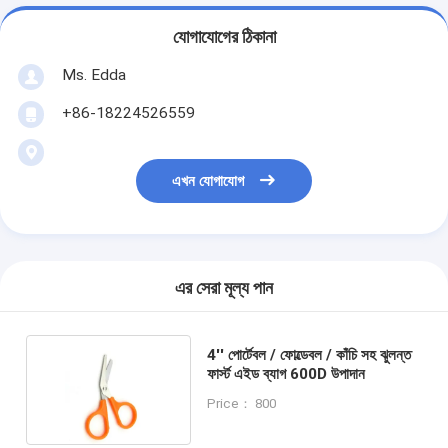
যোগাযোগের ঠিকানা
Ms. Edda
+86-18224526559
এখন যোগাযোগ
এর সেরা মূল্য পান
4'' পোর্টেবল / ফোল্ডেবল / কাঁচি সহ ঝুলন্ত
ফার্স্ট এইড ব্যাগ 600D উপাদান
Price： 800