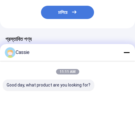
চালিয়ে
প্রস্তাবিত পণ্য
Cassie
11:11 AM
Good day, what product are you looking for?
৬০০ ডি ব্লু / ব্ল্যাক / রেড ফার্স্ট
45x22x10 সেমি জরুরী
ছোট প্রাথমিক চিকিৎসা 
এইড ব্যাগ ৫ এক্স ৫ সেমি নন-
প্রাথমিক চিকিত্সা কিট সমস্ত
অ বোনা ক্ষত PAD
উপলিখিত প্যাড সহ
আনুষাঙ্গিক সহ অ বোনা ক্ষত
জরুরী চিকিৎসা চিকিত্সা
প্যাড
ভালো দাম
ভালো দাম
ভালো দাম