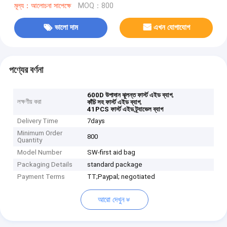
মূল্য：আলোচনা সাপেক্ষে
MOQ：800
ভালো দাম
এখন যোগাযোগ
পণ্যের বর্ণনা
,
600D উপাদান ঝুলন্ত ফার্স্ট এইড ব্যাগ
লক্ষণীয় করা
,
কাঁচি সহ ফার্স্ট এইড ব্যাগ
41PCS ফার্স্ট এইড ট্র্যাভেল ব্যাগ
Delivery Time
7days
Minimum Order
800
Quantity
Model Number
SW-first aid bag
Packaging Details
standard package
Payment Terms
TT;Paypal; negotiated
আরো দেখুন