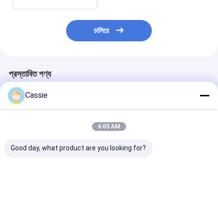
চালিয়ে
প্রস্তাবিত পণ্য
Cassie
6:05 AM
Good day, what product are you looking for?
180 মিমি ফোম ফায়ার
স্টেইনলেস স্টীল ভ্যালভ ফোম
10L স্টীল ফোম ফায়া
এক্সটিংগুইশার অপারেটিং আর্দ্রতা
অগ্নি প্রতিরোধ ডিভাইস
এক্সটিংগুইশার ওয়াল ব্র
20%-95% AFFF 3%
-20°C থেকে +60°C চাপ
গ্যাজেট
ভালো দাম
ভালো দাম
ভালো দাম