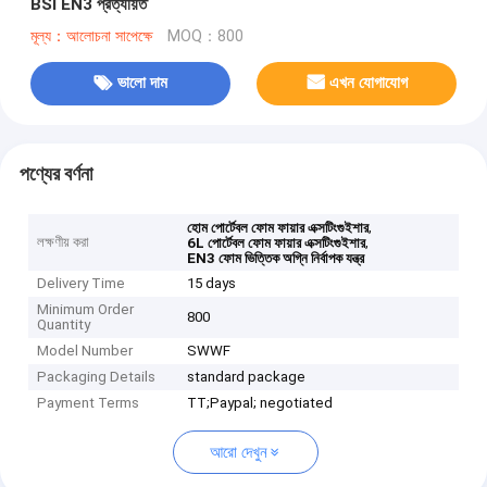
BSI EN3 প্রত্যয়িত
মূল্য：আলোচনা সাপেক্ষে
MOQ：800
ভালো দাম
এখন যোগাযোগ
পণ্যের বর্ণনা
,
হোম পোর্টেবল ফোম ফায়ার এক্সটিংগুইশার
লক্ষণীয় করা
,
6L পোর্টেবল ফোম ফায়ার এক্সটিংগুইশার
EN3 ফোম ভিত্তিক অগ্নি নির্বাপক যন্ত্র
Delivery Time
15 days
Minimum Order
800
Quantity
Model Number
SWWF
Packaging Details
standard package
Payment Terms
TT;Paypal; negotiated
আরো দেখুন