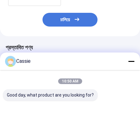
চালিয়ে
প্রস্তাবিত পণ্য
Cassie
10:50 AM
Good day, what product are you looking for?
30m রাবার অগ্নি নির্বাপক
ডাবল লক অগ্নিনির্বাপক পায়ের
রাবার অগ্নিনির্বাপক পায
পায়ের পাতার মোজাবিশেষ বিভিন্ন
পাতার মোজাবিশেষ সংযোগকারী
মোজাবিশেষ শক্ত কাগ
রঙের ফায়ার হাইড্র্যান্ট পায়ের
ব্রাস 2 বছরের ওয়ারেন্টি
লাল রঙের পায়ের পাতার
পাতার মোজাবিশেষ সঙ্গে কাপলিং
মোজাবিশেষ 2 ইঞ্চি
ভালো দাম
ভালো দাম
ভালো দাম