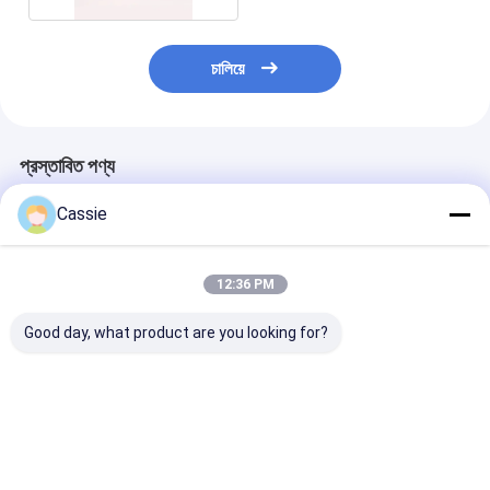
চালিয়ে
প্রস্তাবিত পণ্য
Cassie
12:36 PM
Good day, what product are you looking for?
হোটেল 6 ইঞ্চি অগ্নি নির্বাপক বল
স্বয়ংক্রিয় রেড ফায়ার দমন বল
6 ইঞ্চি স্বয়ংক্রিয় অগ্ন
দক্ষ আগুন নিবারণ সিস্টেম
0.8kg ক্ষমতা 20GP লোডিং
বল হোম অফিস হোটে
পরিমাণ 10272
প্রতিক্রিয়া সময় ≤3s
ভালো দাম
ভালো দাম
ভালো দাম