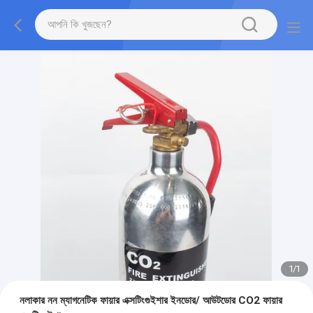
1
/
1
নলাকার নন ম্যাগনেটিক ফায়ার এক্সটিংগুইশার ইনডোর/ আউটডোর CO2 ফায়ার