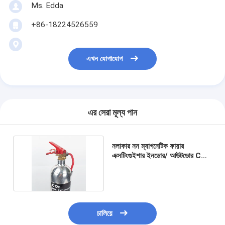
Ms. Edda
+86-18224526559
এখন যোগাযোগ
এর সেরা মূল্য পান
নলাকার নন ম্যাগনেটিক ফায়ার
এক্সটিংগুইশার ইনডোর/ আউটডোর CO2
ফায়ার এক্সটিংগুইশার
চালিয়ে