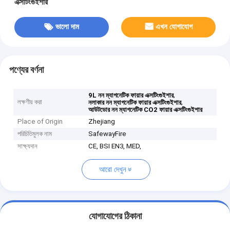
এক্সটিংগুইশার
ভালো দাম
এখন যোগাযোগ
পণ্যের বর্ণনা
,
9L নন ম্যাগনেটিক ফায়ার এক্সটিংগুইশার
লক্ষণীয় করা
,
নলাকার নন ম্যাগনেটিক ফায়ার এক্সটিংগুইশার
আউটডোর নন ম্যাগনেটিক CO2 ফায়ার এক্সটিংগুইশার
Place of Origin
Zhejiang
পরিচিতিমুলক নাম
SafewayFire
সাক্ষ্যদান
CE, BSI EN3, MED,
আরো দেখুন
যোগাযোগের ঠিকানা