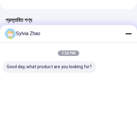
প্রস্তাবিত পণ্য
Sylvia Zhao
7:32 PM
Good day, what product are you looking for?
অ-চৌম্বকীয় অগ্নি নির্বাপক
অ্যালুমিনিয়াম খাদ নন ম্যাগনেটিক
সিলিন্ডারিকাল ফর্ম নন-
2L/3L/4L/6L/9L/12L/50L
অগ্নি নির্বাপক
অগ্নি নির্বাপক 21A
অগ্নিনির্বাপক সরঞ্জাম
2L/3L/4L/6L/9L/12L/50L
A/B/C/D/E/F
ভালো দাম
ভালো দাম
ভালো দাম
বাড়ি
আমাদের
আমাদের সাথে যোগাযোগ
Desktop
Site
সম্পর্কে
করুন
সাইটম্যাপ
গোপনীয়তা নীতি