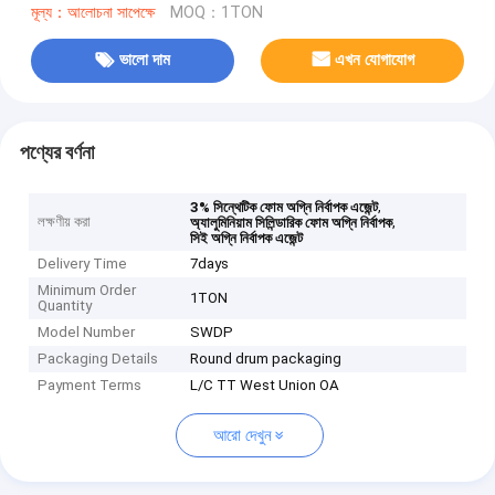
মূল্য：আলোচনা সাপেক্ষে
MOQ：1TON
ভালো দাম
এখন যোগাযোগ
পণ্যের বর্ণনা
,
3% সিন্থেটিক ফোম অগ্নি নির্বাপক এজেন্ট
লক্ষণীয় করা
,
অ্যালুমিনিয়াম সিলিন্ডারিক ফোম অগ্নি নির্বাপক
সিই অগ্নি নির্বাপক এজেন্ট
Delivery Time
7days
Minimum Order
1TON
Quantity
Model Number
SWDP
Packaging Details
Round drum packaging
Payment Terms
L/C TT West Union OA
আরো দেখুন