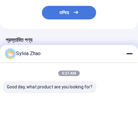
চালিয়ে
প্রস্তাবিত পণ্য
Sylvia Zhao
6:27 AM
Good day, what product are you looking for?
শক্তিশালী এএফএফএফ ফোম
আগুন প্রতিরোধের জন্য মাঝারি
ইন্ডাস্ট্রিয়াল লাইট ফা
অগ্নি নির্বাপক হোম অগ্নি নির্বাপক
শিল্প অগ্নি নির্বাপক
ফোম লিকুইড ফায়ার
সমাধান
এক্সটিংগুইশিং এর জন্য
ভালো দাম
ভালো দাম
ভালো দাম