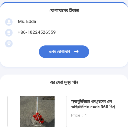
যোগাযোগের ঠিকানা
Ms. Edda
+86-18224526559
এখন যোগাযোগ
এর সেরা মূল্য পান
অ্যালুমিনিয়াম খাদ বন্দুকের দেহ
অগ্নিনির্বাপক সরঞ্জাম 360 ডিগ্রী
অনুভূমিক ঘূর্ণন
Price： 1