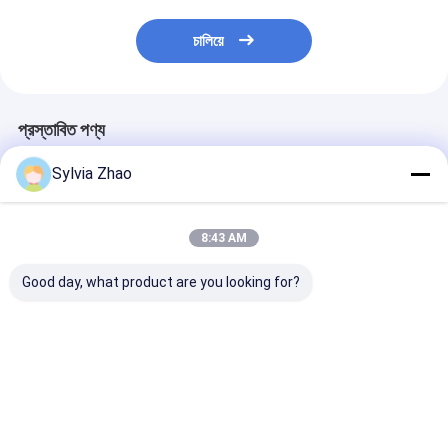
চালিয়ে
প্রস্তাবিত পণ্য
Sylvia Zhao
8:43 AM
Good day, what product are you looking for?
বনের আগুন পানি ব্যাকপ্যাক
0.6 - 1.2 এমপিএ
DN100 অগ্নিনির্বা
20L
অগ্নিনির্বাপক জল ফেনা মনিটর
মনিটরের শংসাপত্র 
64L/S PL64 স্থায়ী
-45°≈ 90° পরিসী
ইনস্টলেশন সহ
PL32
ভালো দাম
ভালো দাম
ভালো দাম