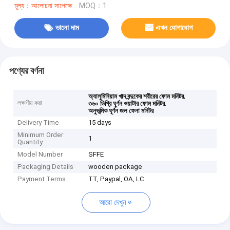
মূল্য：আলোচনা সাপেক্ষে
MOQ：1
ভালো দাম
এখন যোগাযোগ
পণ্যের বর্ণনা
,
অ্যালুমিনিয়াম খাদ বন্দুকের শরীরের ফোম মনিটর
লক্ষণীয় করা
,
৩৬০ ডিগ্রি ঘূর্ণন ওয়াটার ফোম মনিটর
অনুভূমিক ঘূর্ণন জল ফেনা মনিটর
Delivery Time
15 days
Minimum Order
1
Quantity
Model Number
SFFE
Packaging Details
wooden package
Payment Terms
TT, Paypal, OA, LC
আরো দেখুন