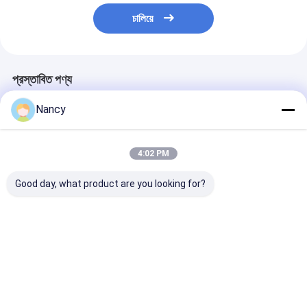
চালিয়ে
প্রস্তাবিত পণ্য
Nancy
4:02 PM
Good day, what product are you looking for?
জল / ফোম / শুকনো রাসায়নিক /
স্টেইনলেস সিলিন্ডার সহ নিম্ন /
পোর্টেবল ফায়ার ডিটেক
সিও 2 / অন্যান্য দমনকারী
উচ্চ চাপের বায়ুসংক্রান্ত তাপ
জল / ফেনা / শুকনো রা
এজেন্ট সহ বড় / ছোট কভারেজ
সনাক্তকরণ টিউব
CO2 / অন্যান্য ফায়
ফায়ার ডিটেকশন টিউব
সাপ্রেশন এজেন্ট
ভালো দাম
ভালো দাম
ভালো দাম