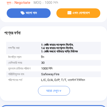
মূল্য：Negotiate
MOQ：1000 পিসি
ভালো দাম
এখন যোগাযোগ
পণ্যের বর্ণনা
,
1 কেজি ফায়ার সাপ্রেশন সিস্টেম
লক্ষণীয় করা
,
14 বার ফায়ার সাপ্রেশন সিস্টেম
1 কেজি শুকনো পাউডার অগ্নি নির্বাপক
উৎপত্তি স্থল
চীন
ডেলিভারি সময়
30
ন্যূনতম চাহিদার পরিমাণ
1000 পিসি
পরিচিতিমুলক নাম
Safeway Fire
পরিশোধের শর্ত
L/C, D/A, D/P, T/T, ওয়েস্টার্ন ইউনিয়ন
আরো দেখুন