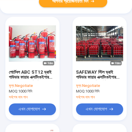
আপনার প্রয়োজনীয়তা দিন
পোর্টেবল ABC ST12 ড্রাই
SAFEWAY স্টিল ড্রাই
পাউডার ফায়ার এক্সটিংগুইশার
পাউডার ফায়ার এক্সটিংগুইশার
ফায়ার সাপ্রেশন সিস্টেম
Abc 6kg পুট আউট ফায়ার
মূল্য:
Negotiate
মূল্য:
Negotiate
MOQ:
1000 পিসি
MOQ:
1000 পিসি
সর্বশেষ দাম পান
সর্বশেষ দাম পান
এখন যোগাযোগ
এখন যোগাযোগ