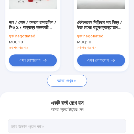
কারখানা ভ্রমণ
মান নিয়ন্ত্রণ
জল / ফোম / শুকনো রাসায়নিক /
স্টেইনলেস সিলিন্ডার সহ নিম্ন /
সিও 2 / অন্যান্য দমনকারী
উচ্চ চাপের বায়ুসংক্রান্ত তাপ
যোগাযোগ করুন
এজেন্ট সহ বড় / ছোট কভারেজ
সনাক্তকরণ টিউব
মূল্য:
negotiated
মূল্য:
negotiated
ফায়ার ডিটেকশন টিউব
MOQ:
10
MOQ:
10
খবর
সর্বশেষ দাম পান
সর্বশেষ দাম পান
মামলা
এখন যোগাযোগ
এখন যোগাযোগ
আরো দেখুন
শুকনো পাউডার অগ্নি নির্বাপক
CO2 অগ্নি নির্বাপক
একটি বার্তা রেখে যান
আমরা দ্রুত উত্তর দেব
জল অগ্নি নির্বাপক
ফোম ফায়ার এক্সটিংগুইশার