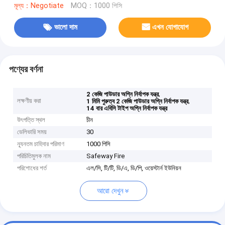
মূল্য：Negotiate
MOQ：1000 পিসি
ভালো দাম
এখন যোগাযোগ
পণ্যের বর্ণনা
,
2 কেজি পাউডার অগ্নি নির্বাপক যন্ত্র
লক্ষণীয় করা
,
1 মিমি পুরুত্ব 2 কেজি পাউডার অগ্নি নির্বাপক যন্ত্র
14 বার এবিসি টাইপ অগ্নি নির্বাপক যন্ত্র
উৎপত্তি স্থল
চীন
ডেলিভারি সময়
30
ন্যূনতম চাহিদার পরিমাণ
1000 পিসি
পরিচিতিমুলক নাম
Safeway Fire
পরিশোধের শর্ত
এল/সি, টি/টি, ডি/এ, ডি/পি, ওয়েস্টার্ন ইউনিয়ন
আরো দেখুন