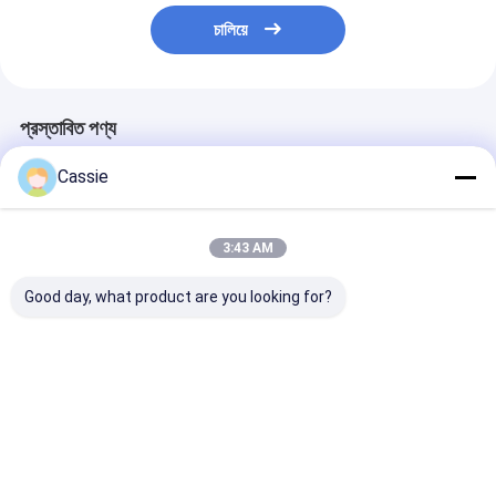
চালিয়ে
প্রস্তাবিত পণ্য
Cassie
3:43 AM
Good day, what product are you looking for?
13.5bar সার্টিফাইড শুকনো
উচ্চ চাপ গাড়ী শুকনো রাসায়নিক
৮ সেকেন্ডের বেশি সময় 
গুঁড়া অগ্নি নির্বাপক 10LB
অগ্নিনির্বাপক 1-12 কেজি
শুকনো গুঁড়া অগ্নিনির্ব
ক্ষমতা
নিরাপত্তা সমাধান
ভালো দাম
ভালো দাম
ভালো দাম