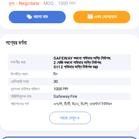
মূল্য：Negotiate
MOQ：1000 পিসি
ভালো দাম
এখন যোগাযোগ
পণ্যের বর্ণনা
,
SAFEWAY শুকনো পাউডার অগ্নি নির্বাপক
লক্ষণীয় করা
,
2 কেজি শুকনো পাউডার অগ্নি নির্বাপক
St12 পাউডার অগ্নি নির্বাপক যন্ত্র
উৎপত্তি স্থল
চীন
ডেলিভারি সময়
30
ন্যূনতম চাহিদার পরিমাণ
1000 পিসি
পরিচিতিমুলক নাম
Safeway Fire
পরিশোধের শর্ত
এল/সি, টি/টি, ডি/এ, ডি/পি, ওয়েস্টার্ন ইউনিয়ন
আরো দেখুন