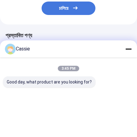
চালিয়ে
প্রস্তাবিত পণ্য
Cassie
3:45 PM
Good day, what product are you looking for?
13.5bar সার্টিফাইড শুকনো
উচ্চ চাপ গাড়ী শুকনো রাসায়নিক
৮ সেকেন্ডের বেশি সময় 
গুঁড়া অগ্নি নির্বাপক 10LB
অগ্নিনির্বাপক 1-12 কেজি
শুকনো গুঁড়া অগ্নিনির্ব
ক্ষমতা
নিরাপত্তা সমাধান
ভালো দাম
ভালো দাম
ভালো দাম