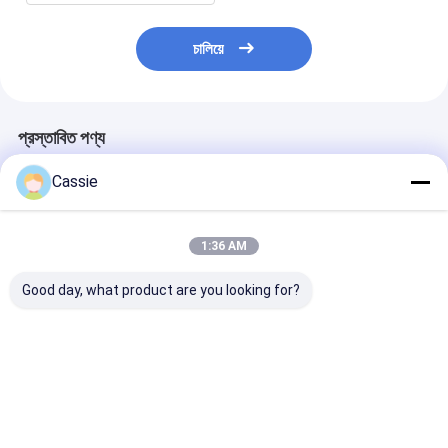
চালিয়ে
প্রস্তাবিত পণ্য
Cassie
1:36 AM
Good day, what product are you looking for?
বনের আগুন পানি ব্যাকপ্যাক
0.6 - 1.2 এমপিএ
DN100 অগ্নিনির্বা
20L
অগ্নিনির্বাপক জল ফেনা মনিটর
মনিটরের শংসাপত্র 
64L/S PL64 স্থায়ী
-45°≈ 90° পরিসী
ইনস্টলেশন সহ
PL32
ভালো দাম
ভালো দাম
ভালো দাম