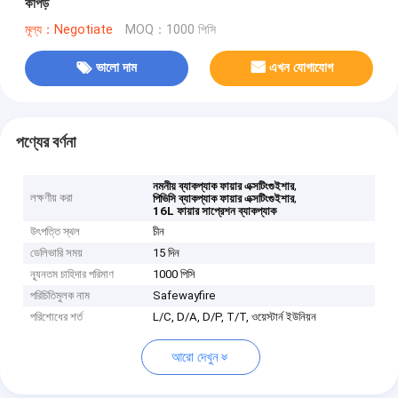
কাপড়
মূল্য：Negotiate
MOQ：1000 পিসি
ভালো দাম
এখন যোগাযোগ
পণ্যের বর্ণনা
,
নমনীয় ব্যাকপ্যাক ফায়ার এক্সটিংগুইশার
লক্ষণীয় করা
,
পিভিসি ব্যাকপ্যাক ফায়ার এক্সটিংগুইশার
16L ফায়ার সাপ্রেশন ব্যাকপ্যাক
উৎপত্তি স্থল
চীন
ডেলিভারি সময়
15 দিন
ন্যূনতম চাহিদার পরিমাণ
1000 পিসি
পরিচিতিমুলক নাম
Safewayfire
পরিশোধের শর্ত
L/C, D/A, D/P, T/T, ওয়েস্টার্ন ইউনিয়ন
আরো দেখুন