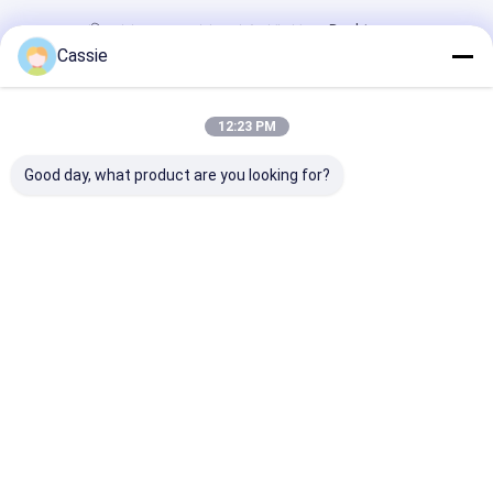
বাড়ি
আমাদের
আমাদের সাথে যোগাযোগ
Desktop
Site
সম্পর্কে
করুন
Cassie
সাইটম্যাপ
গোপনীয়তা নীতি
গুণ
শুকনো পাউডার অগ্নি নির্বাপক
চীন কারখানা.Copyright © 2026 Shaoxing City
Shangyu Safeway Fire Fighting Equipment Co.,Ltd. All Rights
12:23 PM
Reserved.
Good day, what product are you looking for?
বাড়ি
পণ্য
আমাদের সম্পর্কে