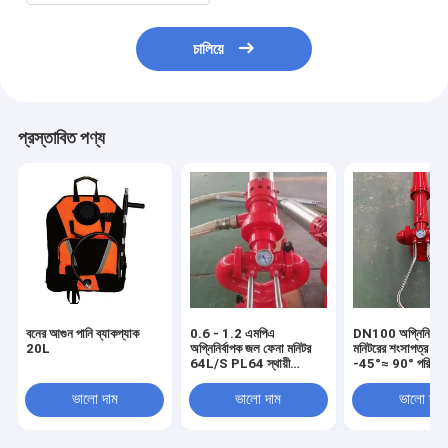
চালিয়ে
প্রস্তাবিত পণ্য
বনের আগুন পানি ব্যাকপ্যাক
0.6 - 1.2 এমপিএ
DN100 অগ্নিনির্বা
20L
অগ্নিনির্বাপক জল ফেনা মনিটর
মনিটরের শংসাপত্র 
64L/S PL64 স্থায়ী
-45°≈ 90° পরিসী
ইনস্টলেশন সহ
PL32
ভালো দাম
ভালো দাম
ভালো দাম