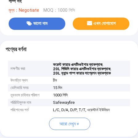
পাম্প সহ
মূল্য：Negotiate
MOQ：1000 পিসি
ভালো দাম
এখন যোগাযোগ
পণ্যের বর্ণনা
,
ফরেস্ট ফায়ার এক্সটিংগুইশার ব্যাকপ্যাক
লক্ষণীয় করা
,
20L পিভিসি ফায়ার এক্সটিংগুইশার ব্যাকপ্যাক
20L হ্যান্ড পাম্প ফায়ার সাপ্রেশন ব্যাকপ্যাক
উৎপত্তি স্থল
চীন
ডেলিভারি সময়
15 দিন
ন্যূনতম চাহিদার পরিমাণ
1000 পিসি
পরিচিতিমুলক নাম
Safewayfire
পরিশোধের শর্ত
L/C, D/A, D/P, T/T, ওয়েস্টার্ন ইউনিয়ন
আরো দেখুন