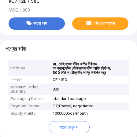
9L / 12L / 50L
MOQ：800
ভালো দাম
এখন যোগাযোগ
পণ্যের বর্ণনা
,
9L স্টেইনলেস স্টীল অগ্নি নির্বাপক
লক্ষণীয় করা
,
নন ম্যাগনেটিক স্টেইনলেস স্টীল অগ্নি নির্বাপক
500 মিমি অ চৌম্বকীয় অগ্নি নির্বাপক যন্ত্র
সাক্ষ্যদান
CE / ISO
Minimum Order
800
Quantity
Packaging Details
standard package
Payment Terms
TT;Paypal; negotiated
Supply Ability
1000000pcs/month
আরো দেখুন