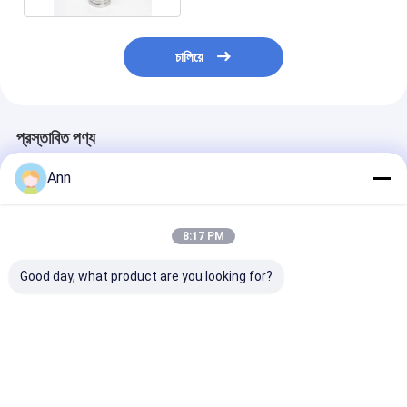
চালিয়ে
প্রস্তাবিত পণ্য
Ann
8:17 PM
Good day, what product are you looking for?
অ-চৌম্বকীয় অগ্নি নির্বাপক
অ্যালুমিনিয়াম খাদ নন ম্যাগনেটিক
সিলিন্ডারিকাল ফর্ম নন-
2L/3L/4L/6L/9L/12L/50L
অগ্নি নির্বাপক
অগ্নি নির্বাপক 21A
অগ্নিনির্বাপক সরঞ্জাম
2L/3L/4L/6L/9L/12L/50L
A/B/C/D/E/F
ভালো দাম
ভালো দাম
ভালো দাম