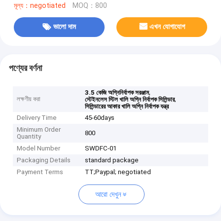
মূল্য：negotiated
MOQ：800
ভালো দাম
এখন যোগাযোগ
পণ্যের বর্ণনা
,
3.5 কেজি অগ্নিনির্বাপক সরঞ্জাম
লক্ষণীয় করা
,
স্টেইনলেস স্টিল খালি অগ্নি নির্বাপক সিলিন্ডার
সিলিন্ডারের আকার খালি অগ্নি নির্বাপক যন্ত্র
Delivery Time
45-60days
Minimum Order
800
Quantity
Model Number
SWDFC-01
Packaging Details
standard package
Payment Terms
TT;Paypal; negotiated
আরো দেখুন