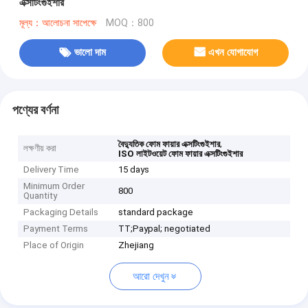
এক্সটিংগুইশার
মূল্য：আলোচনা সাপেক্ষে
MOQ：800
ভালো দাম
এখন যোগাযোগ
পণ্যের বর্ণনা
,
বৈদ্যুতিক ফোম ফায়ার এক্সটিংগুইশার
লক্ষণীয় করা
ISO লাইটওয়েট ফোম ফায়ার এক্সটিংগুইশার
Delivery Time
15 days
Minimum Order
800
Quantity
Packaging Details
standard package
Payment Terms
TT;Paypal; negotiated
Place of Origin
Zhejiang
আরো দেখুন