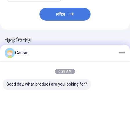
চালিয়ে
প্রস্তাবিত পণ্য
Cassie
6:28 AM
Good day, what product are you looking for?
বনের আগুন পানি ব্যাকপ্যাক
0.6 - 1.2 এমপিএ
DN100 অগ্নিনির্বা
20L
অগ্নিনির্বাপক জল ফেনা মনিটর
মনিটরের শংসাপত্র 
64L/S PL64 স্থায়ী
-45°≈ 90° পরিসী
ইনস্টলেশন সহ
PL32
ভালো দাম
ভালো দাম
ভালো দাম