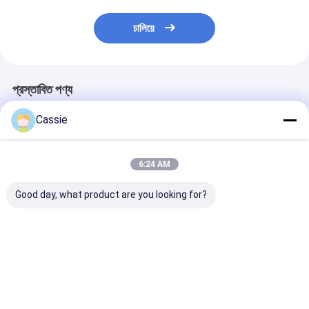
চালিয়ে
প্রস্তাবিত পণ্য
Cassie
6:24 AM
Good day, what product are you looking for?
হোটেল 6 ইঞ্চি অগ্নি নির্বাপক বল
স্বয়ংক্রিয় রেড ফায়ার দমন বল
6 ইঞ্চি স্বয়ংক্রিয় অগ্ন
দক্ষ আগুন নিবারণ সিস্টেম
0.8kg ক্ষমতা 20GP লোডিং
বল হোম অফিস হোটে
পরিমাণ 10272
প্রতিক্রিয়া সময় ≤3s
ভালো দাম
ভালো দাম
ভালো দাম