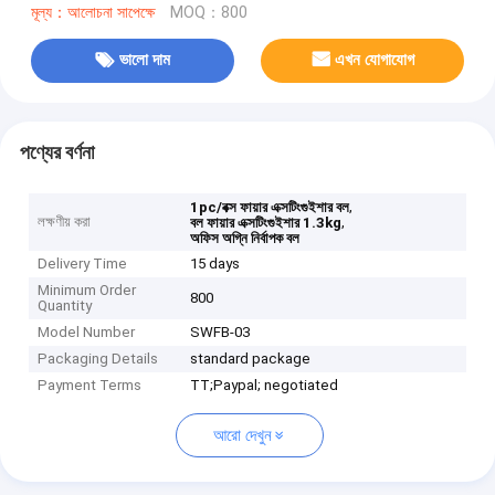
মূল্য：আলোচনা সাপেক্ষে
MOQ：800
ভালো দাম
এখন যোগাযোগ
পণ্যের বর্ণনা
,
1pc/বক্স ফায়ার এক্সটিংগুইশার বল
লক্ষণীয় করা
,
বল ফায়ার এক্সটিংগুইশার 1.3kg
অফিস অগ্নি নির্বাপক বল
Delivery Time
15 days
Minimum Order
800
Quantity
Model Number
SWFB-03
Packaging Details
standard package
Payment Terms
TT;Paypal; negotiated
আরো দেখুন