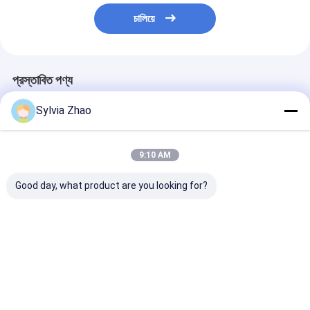
চালিয়ে
প্রস্তাবিত পণ্য
Sylvia Zhao
9:10 AM
Good day, what product are you looking for?
তাপমাত্রা পরিসীমা -20C-
1 - 12L স্টেইনলেস স্টীল খালি
পোর্টেবল ডিজাইন সহ কা
60C খালি অগ্নি নির্বাপক
অগ্নি নির্বাপক সিলিন্ডার শরীর
প্যাকেজ খালি অগ্নি নির
সিলিন্ডার টেস্টিং চাপ 2.4MPa
সিলিন্ডার ব্যবহার করা
ভালো দাম
ভালো দাম
ভালো দাম