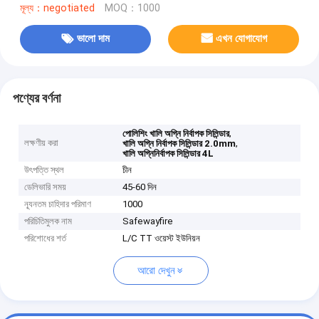
মূল্য：negotiated
MOQ：1000
ভালো দাম
এখন যোগাযোগ
পণ্যের বর্ণনা
,
পোলিশিং খালি অগ্নি নির্বাপক সিলিন্ডার
লক্ষণীয় করা
,
খালি অগ্নি নির্বাপক সিলিন্ডার 2.0mm
খালি অগ্নিনির্বাপক সিলিন্ডার 4L
উৎপত্তি স্থল
চীন
ডেলিভারি সময়
45-60 দিন
ন্যূনতম চাহিদার পরিমাণ
1000
পরিচিতিমুলক নাম
Safewayfire
পরিশোধের শর্ত
L/C TT ওয়েস্ট ইউনিয়ন
আরো দেখুন