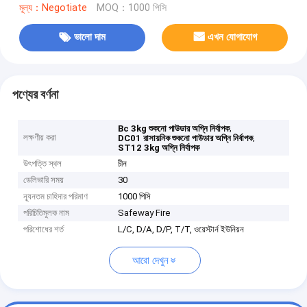
মূল্য：Negotiate
MOQ：1000 পিসি
ভালো দাম
এখন যোগাযোগ
পণ্যের বর্ণনা
,
Bc 3kg শুকনো পাউডার অগ্নি নির্বাপক
লক্ষণীয় করা
,
DC01 রাসায়নিক শুকনো পাউডার অগ্নি নির্বাপক
ST12 3kg অগ্নি নির্বাপক
উৎপত্তি স্থল
চীন
ডেলিভারি সময়
30
ন্যূনতম চাহিদার পরিমাণ
1000 পিসি
পরিচিতিমুলক নাম
Safeway Fire
পরিশোধের শর্ত
L/C, D/A, D/P, T/T, ওয়েস্টার্ন ইউনিয়ন
আরো দেখুন