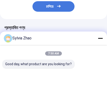
চালিয়ে
প্রস্তাবিত পণ্য
Sylvia Zhao
7:50 AM
Good day, what product are you looking for?
13.5bar সার্টিফাইড শুকনো
উচ্চ চাপ গাড়ী শুকনো রাসায়নিক
৮ সেকেন্ডের বেশি সময় 
গুঁড়া অগ্নি নির্বাপক 10LB
অগ্নিনির্বাপক 1-12 কেজি
শুকনো গুঁড়া অগ্নিনির্ব
ক্ষমতা
নিরাপত্তা সমাধান
ভালো দাম
ভালো দাম
ভালো দাম