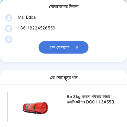
যোগাযোগের ঠিকানা
Ms. Edda
+86-18224526559
এখন যোগাযোগ
এর সেরা মূল্য পান
Bc 3kg শুকনো পাউডার ফায়ার
এক্সটিংগুইশার DC01 13A55BC
ফায়ার রেট