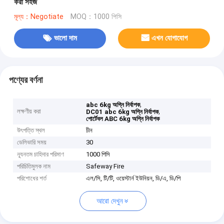
করা সহজ
মূল্য：Negotiate
MOQ：1000 পিসি
ভালো দাম
এখন যোগাযোগ
পণ্যের বর্ণনা
,
abc 6kg অগ্নি নির্বাপক
লক্ষণীয় করা
,
DC01 abc 6kg অগ্নি নির্বাপক
পোর্টেবল ABC 6kg অগ্নি নির্বাপক
উৎপত্তি স্থল
চীন
ডেলিভারি সময়
30
ন্যূনতম চাহিদার পরিমাণ
1000 পিসি
পরিচিতিমুলক নাম
Safeway Fire
পরিশোধের শর্ত
এল/সি, টি/টি, ওয়েস্টার্ন ইউনিয়ন, ডি/এ, ডি/পি
আরো দেখুন