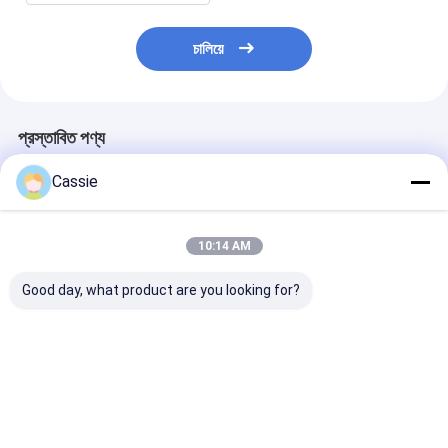
চালিয়ে
প্রস্তাবিত পণ্য
Cassie
10:14 AM
Good day, what product are you looking for?
13.5bar সার্টিফাইড শুকনো
উচ্চ চাপ গাড়ী শুকনো রাসায়নিক
৮ সেকেন্ডের বেশি সময় 
গুঁড়া অগ্নি নির্বাপক 10LB
অগ্নিনির্বাপক 1-12 কেজি
শুকনো গুঁড়া অগ্নিনির্ব
ক্ষমতা
নিরাপত্তা সমাধান
ভালো দাম
ভালো দাম
ভালো দাম