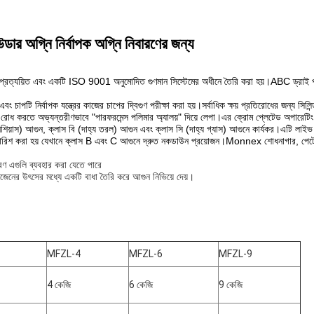
 অগ্নি নির্বাপক অগ্নি নিবারণের জন্য
 EN3-তে প্রত্যয়িত এবং একটি ISO 9001 অনুমোদিত গুণমান সিস্টেমের অধীনে তৈরি করা হয়।ABC
য় এবং চাপটি নির্বাপক যন্ত্রের কাজের চাপের দ্বিগুণ পরীক্ষা করা হয়।সর্বাধিক ক্ষয় প্রতিরোধের জন্য স
্ষয় রোধ করতে অভ্যন্তরীণভাবে "পারফরমেন্স পলিমার অ্যালয়" দিয়ে লেপা।এর ক্রোম প্লেটেড অপারেটিং
শিয়াস) আগুন, ক্লাস বি (দাহ্য তরল) আগুন এবং ক্লাস সি (দাহ্য গ্যাস) আগুনে কার্যকর।এটি লাইভ
শ করা হয় যেখানে ক্লাস B এবং C আগুনে দ্রুত নকডাউন প্রয়োজন।Monnex শোধনাগার, পেট্রোকেমিক্
কারণ এগুলি ব্যবহার করা যেতে পারে
সিজেনের উৎসের মধ্যে একটি বাধা তৈরি করে আগুন নিভিয়ে দেয়।
MFZL-4
MFZL-6
MFZL-9
4 কেজি
6 কেজি
9 কেজি