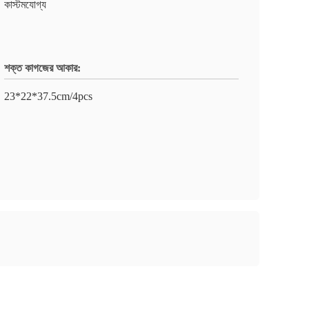
কাস্টমযোগ্য
শক্ত কাগজের আকার:
23*22*37.5cm/4pcs