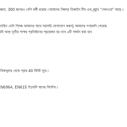
জ্ঞতা, 300 জনেরও বেশি কর্মী রয়েছে।আমাদের নিজস্ব ডিজাইন টিম এবং ব্র্যান্ড "সেফওয়ে" আছে।
 (বিস্তারিত ডেটা প্লিজ আমাদের সাথে সরাসরি যোগাযোগ করুন) আমাদের পণ্যগুলি পেয়েছে
তৃতীয় পক্ষের প্রতিষ্ঠানের প্রয়োজন হয় তবে এটি সমর্থন করা হবে
িমানবন্দর থেকে প্রায় 40 মিনিট দূরে।
64, EN615 ইত্যাদি মানের সিস্টেম।