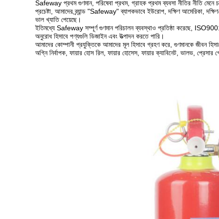
Safeway প্রথম গুণমান, পরিষেবা প্রথম, গ্রাহক প্রথম ব্যবসা নীতির নীতি মেন
প্রচেষ্টা, আমাদের ব্র্যান্ড "Safeway" ব্যাপকভাবে ইউরোপ, দক্ষিণ আমেরিকা, দক্ষিণ-প
ভাল খ্যাতি পেয়েছে।
ইতিমধ্যে Safeway সম্পূর্ণ গুণমান পরিচালন ব্যবস্থাও প্রতিষ্ঠা করেছে, ISO
অনুরোধ হিসাবে পণ্যগুলি ডিজাইন এবং উত্পাদন করতে পারি।
আমাদের কোম্পানী প্রযুক্তিকে আমাদের মূল হিসাবে গ্রহণ করে, গুণমানকে জীবন হিসাব
অগ্নি নির্বাপক, ফায়ার হোস রিল, ফায়ার হোসেস, ফায়ার ক্যাবিনেট, ভালভ, প্রেসার গে