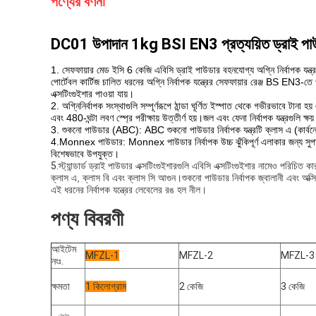
পণ্যের বর্ণনা
DC01 উপাদান 1kg BSI EN3 প্রত্যয়িত ড্রাই পাউডার
1. সেফফায়ার মেড ইসি 6 কেজি এবিসি ড্রাই পাউডার বহনযোগ্য অগ্নি নির্বাপক যন্ত্র
পোর্টেবল কার্টিজ চালিত ধরনের অগ্নি নির্বাপক যন্ত্রের সেফফায়ার রেঞ্জ BS
এক্সটিংগুইশার পাওয়া যায়।
2. অগ্নিনির্বাপক সংস্থাগুলি সম্পূর্ণরূপে ঠান্ডা ঘূর্ণিত ইস্পাত থেকে গভীরভাবে টানা হ
এবং 480-ঘন্টা লবণ স্প্রে পরীক্ষায় উত্তীর্ণ হয়।
জল এবং ফেনা নির্বাপক যন্ত্রগুলি ক
3. শুকনো পাউডার (ABC): ABC শুকনো পাউডার নির্বাপক যন্ত্রটি ক্লাস এ (কার্বনে
4.Monnex পাউডার: Monnex পাউডার নির্বাপক উচ্চ ঝুঁকিপূর্ণ এলাকার জন্য সুপারি
বিশেষভাবে উপযুক্ত।
5.
স্ট্যান্ডার্ড ড্রাই পাউডার এক্সটিংগুইশারগুলি এবিসি এক্সটিংগুইশার নামেও পরিচিত 
ক্লাস এ, ক্লাস বি এবং ক্লাস সি আগুন।
শুকনো পাউডার নির্বাপক জ্বালানী এবং অক্
এই ধরনের নির্বাপক যন্ত্রের লেবেলের রঙ হল নীল।
পণ্য বিবরণী
আইটেম
MFZL-1
MFZL-2
MFZL-3
নংঃ.
ক্ষমতা
1 কিলোগ্রাম
2 কেজি
3 কেজি