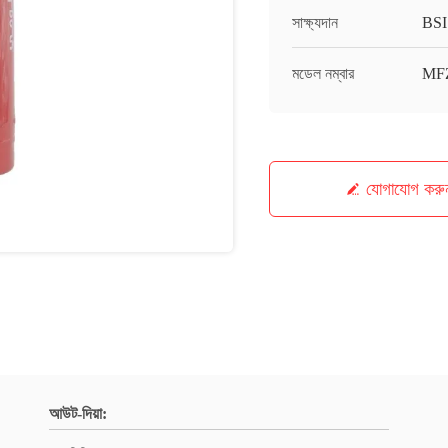
সাক্ষ্যদান
BSI
মডেল নম্বার
MF
যোগাযোগ করু
আউট-দিয়া: