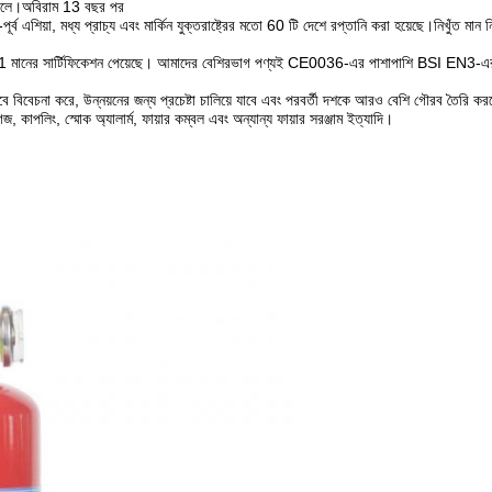
ে চলে।অবিরাম 13 বছর পর
ূর্ব এশিয়া, মধ্য প্রাচ্য এবং মার্কিন যুক্তরাষ্ট্রের মতো 60 টি দেশে রপ্তানি করা হয়েছে।নিখুঁত মান
9001 মানের সার্টিফিকেশন পেয়েছে। আমাদের বেশিরভাগ পণ্যই CE0036-এর পাশাপাশি BSI EN3-এর স
ে বিবেচনা করে, উন্নয়নের জন্য প্রচেষ্টা চালিয়ে যাবে এবং পরবর্তী দশকে আরও বেশি গৌরব তৈরি ক
জ, কাপলিং, স্মোক অ্যালার্ম, ফায়ার কম্বল এবং অন্যান্য ফায়ার সরঞ্জাম ইত্যাদি।