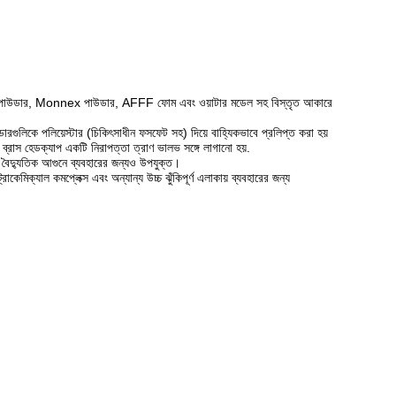
 ড্রাই পাউডার, Monnex পাউডার, AFFF ফোম এবং ওয়াটার মডেল সহ বিস্তৃত আকারে
িলিন্ডারগুলিকে পলিয়েস্টার (চিকিৎসাধীন ফসফেট সহ) দিয়ে বাহ্যিকভাবে প্রলিপ্ত করা হয়
 ব্রাস হেডক্যাপ একটি নিরাপত্তা ত্রাণ ভালভ সঙ্গে লাগানো হয়.
 বৈদ্যুতিক আগুনে ব্যবহারের জন্যও উপযুক্ত।
যাল কমপ্লেক্স এবং অন্যান্য উচ্চ ঝুঁকিপূর্ণ এলাকায় ব্যবহারের জন্য