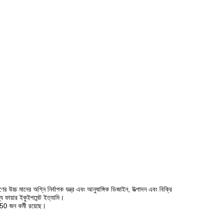
ের অগ্নি নির্বাপক যন্ত্র এবং আনুষাঙ্গিক ডিজাইন, উত্পাদন এবং বিক্রি
য ফায়ার ইকুইপমেন্ট ইত্যাদি।
50 জন কর্মী রয়েছে।