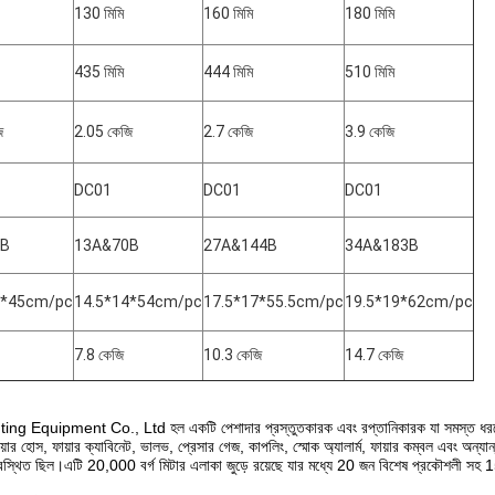
130 মিমি
160 মিমি
180 মিমি
435 মিমি
444 মিমি
510 মিমি
ি
2.05 কেজি
2.7 কেজি
3.9 কেজি
DC01
DC01
DC01
5B
13A&70B
27A&144B
34A&183B
4*45cm/pc
14.5*14*54cm/pc
17.5*17*55.5cm/pc
19.5*19*62cm/pc
7.8 কেজি
10.3 কেজি
14.7 কেজি
pment Co., Ltd হল একটি পেশাদার প্রস্তুতকারক এবং রপ্তানিকারক যা সমস্ত ধরণের উচ্চ মান
়ার হোস, ফায়ার ক্যাবিনেট, ভালভ, প্রেসার গেজ, কাপলিং, স্মোক অ্যালার্ম, ফায়ার কম্বল এবং অন্যান্
বস্থিত ছিল।এটি 20,000 বর্গ মিটার এলাকা জুড়ে রয়েছে যার মধ্যে 20 জন বিশেষ প্রকৌশলী সহ 1