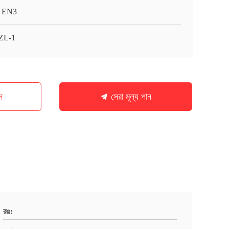
 EN3
ZL-1
ন
সেরা মূল্য পান
রঙ: