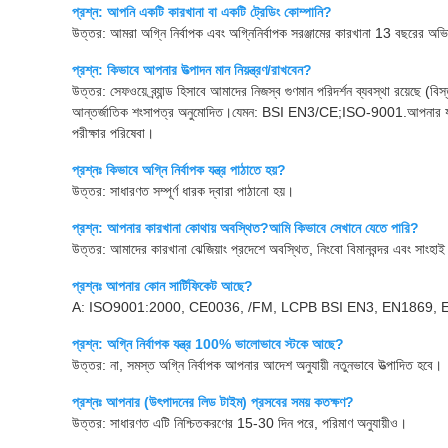
প্রশ্ন: আপনি একটি কারখানা বা একটি ট্রেডিং কোম্পানি?
উত্তর: আমরা অগ্নি নির্বাপক এবং অগ্নিনির্বাপক সরঞ্জামের কারখানা 13 বছরের অভি
প্রশ্ন: কিভাবে আপনার উত্পাদন মান নিয়ন্ত্রণ/রাখবেন?
উত্তর: সেফওয়ে ব্র্যান্ড হিসাবে আমাদের নিজস্ব গুণমান পরিদর্শন ব্যবস্থা রয়েছে
আন্তর্জাতিক শংসাপত্র অনুমোদিত।যেমন: BSI EN3/CE;ISO-9001.আপনার যদি অন্য 
পরীক্ষার পরিষেবা।
প্রশ্নঃ কিভাবে অগ্নি নির্বাপক যন্ত্র পাঠাতে হয়?
উত্তর: সাধারণত সম্পূর্ণ ধারক দ্বারা পাঠানো হয়।
প্রশ্ন: আপনার কারখানা কোথায় অবস্থিত?আমি কিভাবে সেখানে যেতে পারি?
উত্তর: আমাদের কারখানা ঝেজিয়াং প্রদেশে অবস্থিত, নিংবো বিমানবন্দর এবং সাংহাই ব
প্রশ্নঃ আপনার কোন সার্টিফিকেট আছে?
A: ISO9001:2000, CE0036, /FM, LCPB BSI EN3, EN1869, EN69
প্রশ্ন: অগ্নি নির্বাপক যন্ত্র 100% ভালোভাবে স্টকে আছে?
উত্তর: না, সমস্ত অগ্নি নির্বাপক আপনার আদেশ অনুযায়ী নতুনভাবে উত্পাদিত হবে।
প্রশ্নঃ আপনার (উৎপাদনের লিড টাইম) প্রসবের সময় কতক্ষণ?
উত্তর: সাধারণত এটি নিশ্চিতকরণের 15-30 দিন পরে, পরিমাণ অনুযায়ীও।