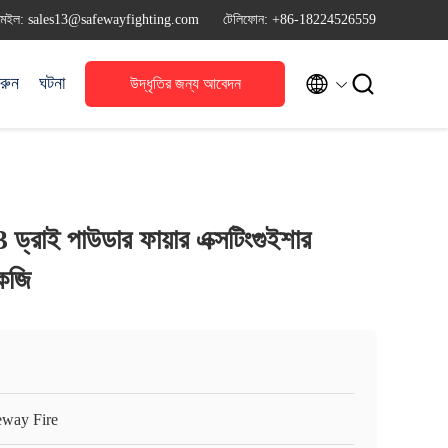
মেইল: sales13@safewayfighting.com
টেলিফোন: +86-18224526559


রুন
ঘটনা
উদ্ধৃতির জন্য আবেদন
াই পাউডার ফায়ার এক্সটিংগুইশার
কেজি
eway Fire