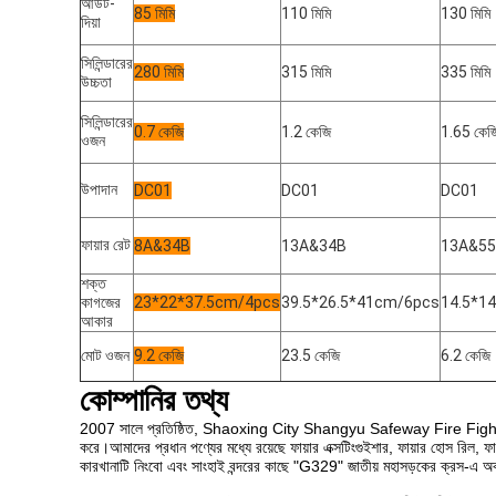
আউট-
85 মিমি
110 মিমি
130 মিমি
দিয়া
সিলিন্ডারের
280 মিমি
315 মিমি
335 মিমি
উচ্চতা
সিলিন্ডারের
0.7 কেজি
1.2 কেজি
1.65 কেজ
ওজন
উপাদান
DC01
DC01
DC01
ফায়ার রেট
8A&34B
13A&34B
13A&5
শক্ত
কাগজের
23*22*37.5cm/4pcs
39.5*26.5*41cm/6pcs
14.5*1
আকার
মোট ওজন
9.2 কেজি
23.5 কেজি
6.2 কেজি
কোম্পানির তথ্য
2007 সালে প্রতিষ্ঠিত, Shaoxing City Shangyu Safeway Fire Fighting Equi
করে।আমাদের প্রধান পণ্যের মধ্যে রয়েছে ফায়ার এক্সটিংগুইশার, ফায়ার হোস রিল, ফায
কারখানাটি নিংবো এবং সাংহাই বন্দরের কাছে "G329" জাতীয় মহাসড়কের ক্রস-এ অ