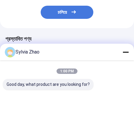
চালিয়ে
প্রস্তাবিত পণ্য
Sylvia Zhao
1:00 PM
Good day, what product are you looking for?
13.5bar সার্টিফাইড শুকনো
উচ্চ চাপ গাড়ী শুকনো রাসায়নিক
৮ সেকেন্ডের বেশি সময় 
গুঁড়া অগ্নি নির্বাপক 10LB
অগ্নিনির্বাপক 1-12 কেজি
শুকনো গুঁড়া অগ্নিনির্ব
ক্ষমতা
নিরাপত্তা সমাধান
ভালো দাম
ভালো দাম
ভালো দাম