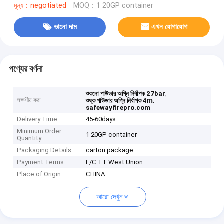
মূল্য：negotiated
MOQ：1 20GP container
ভালো দাম
এখন যোগাযোগ
পণ্যের বর্ণনা
,
শুকনো পাউডার অগ্নি নির্বাপক 27bar
লক্ষণীয় করা
,
শুষ্ক পাউডার অগ্নি নির্বাপক 4m
safewayfirepro.com
Delivery Time
45-60days
Minimum Order
1 20GP container
Quantity
Packaging Details
carton package
Payment Terms
L/C TT West Union
Place of Origin
CHINA
আরো দেখুন