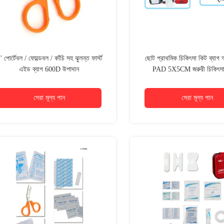
' পোর্টেবল / ফোল্ডেবল / কাঁচি সহ ঝুলন্ত ফার্স্ট
ছোট প্রাথমিক চিকিৎসা কিট ব্যাগ 
এইড ব্যাগ 600D উপাদান
PAD 5X5CM জরুরী চিকিৎসা চ
সেরা মূল্য পান
সেরা মূল্য পান