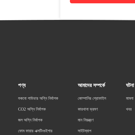
পণ্য
আমাদের সম্পর্কে
ঘটনা
শুকনো পাউডার অগ্নি নির্বাপক
কোম্পানির প্রোফাইল
মামলা
CO2 অগ্নি নির্বাপক
কারখানা ভ্রমণ
খবর
জল অগ্নি নির্বাপক
মান নিয়ন্ত্রণ
ফোম ফায়ার এক্সটিংগুইশার
সাইটম্যাপ