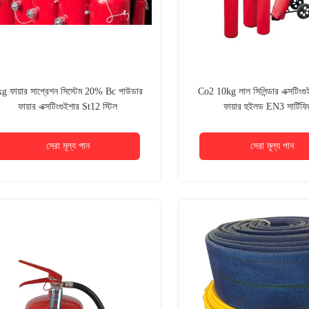
g ফায়ার সাপ্রেশন সিস্টেম 20% Bc পাউডার
Co2 10kg লাল সিলিন্ডার এক্সটিংগু
ফায়ার এক্সটিংগুইশার St12 স্টিল
ফায়ার হুইলড EN3 সার্টিফ
সেরা মূল্য পান
সেরা মূল্য পান