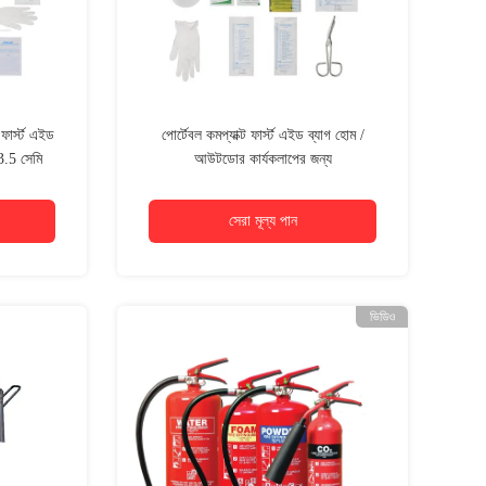
ার্স্ট এইড
পোর্টেবল কমপ্যাক্ট ফার্স্ট এইড ব্যাগ হোম /
3.5 সেমি
আউটডোর কার্যকলাপের জন্য
সেরা মূল্য পান
ভিডিও