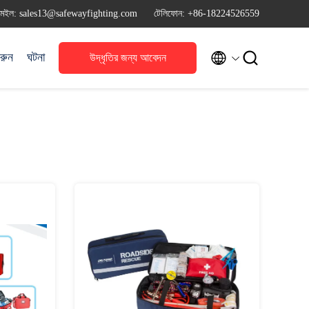
মেইল: sales13@safewayfighting.com
টেলিফোন: +86-18224526559


রুন
ঘটনা
উদ্ধৃতির জন্য আবেদন