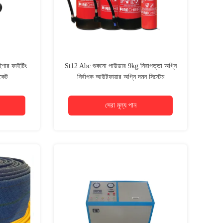
ইশার ফাইটিং
St12 Abc শুকনো পাউডার 9kg নিরাপত্তা অগ্নি
িকেট
নির্বাপক আউটফায়ার অগ্নি দমন সিস্টেম
সেরা মূল্য পান